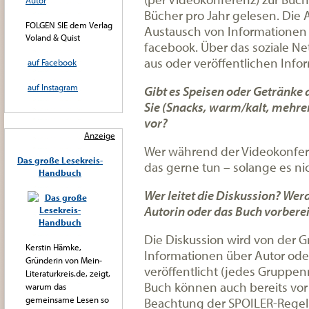
Autor
Bücher pro Jahr gelesen. Die
FOLGEN SIE dem Verlag
Austausch von Informationen (
Voland & Quist
facebook. Über das soziale N
aus oder veröffentlichen Info
auf Facebook
auf Instagram
Gibt es Speisen oder Getränke 
Sie (Snacks, warm/kalt, mehre
vor?
Anzeige
Wer während der Videokonfere
Das große Lesekreis-
das gerne tun – solange es ni
Handbuch
Wer leitet die Diskussion? We
Autorin oder das Buch vorbere
Die Diskussion wird von der Gr
Kerstin Hämke,
Informationen über Autor od
Gründerin von Mein-
veröffentlicht (jedes Gruppen
Literaturkreis.de, zeigt,
Buch können auch bereits vo
warum das
gemeinsame Lesen so
Beachtung der SPOILER-Regel