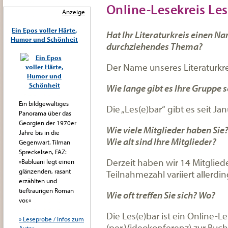
Online-Lesekreis Les
Anzeige
Ein Epos voller Härte,
Hat Ihr Literaturkreis einen Na
Humor und Schönheit
durchziehendes Thema?
Der Name unseres Literaturkrei
Wie lange gibt es Ihre Gruppe 
Ein bildgewaltiges
Die „Les(e)bar“ gibt es seit Ja
Panorama über das
Georgien der 1970er
Wie viele Mitglieder haben Sie
Jahre bis in die
Wie alt sind Ihre Mitglieder?
Gegenwart. Tilman
Spreckelsen, FAZ:
Derzeit haben wir 14 Mitglied
»Babluani legt einen
glänzenden, rasant
Teilnahmezahl variiert allerdi
erzählten und
tieftraurigen Roman
Wie oft treffen Sie sich? Wo?
vor.«
Die Les(e)bar ist ein Online-Le
» Leseprobe / Infos zum
(per Videokonferenz) zur Buc