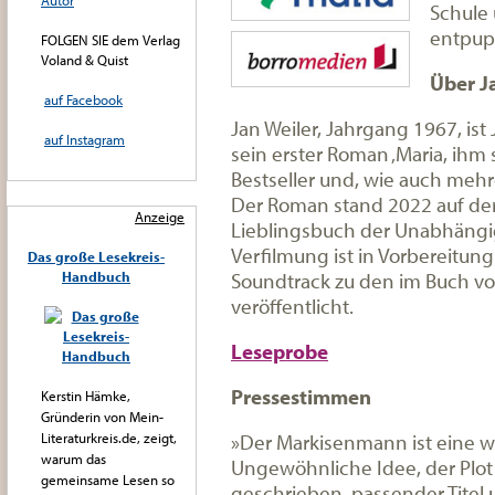
Autor
Schule 
entpup
FOLGEN SIE dem Verlag
Voland & Quist
Über J
auf Facebook
Jan Weiler, Jahrgang 1967, ist J
auf Instagram
sein erster Roman ‚Maria, ihm
Bestseller und, wie auch mehre
Der Roman stand 2022 auf der S
Anzeige
Lieblingsbuch der Unabhäng
Verfilmung ist in Vorbereitung
Das große Lesekreis-
Soundtrack zu den im Buch 
Handbuch
veröffentlicht.
Leseprobe
Pressestimmen
Kerstin Hämke,
Gründerin von Mein-
»Der Markisenmann ist eine w
Literaturkreis.de, zeigt,
warum das
Ungewöhnliche Idee, der Plot 
gemeinsame Lesen so
geschrieben, passender Titel 