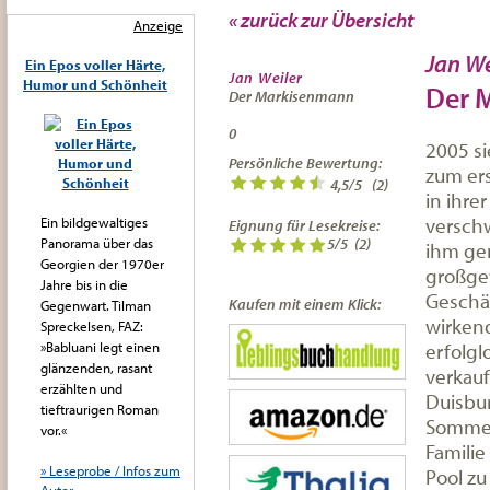
« zurück zur Übersicht
Anzeige
Jan We
Ein Epos voller Härte,
Jan Weiler
Humor und Schönheit
Der 
Der Markisenmann
0
2005 si
Persönliche Bewertung:
zum ers
4,5
/
5
(
2
)
in ihre
verschw
Ein bildgewaltiges
Eignung für Lesekreise:
Panorama über das
5/5
(2)
ihm ge
Georgien der 1970er
großge
Jahre bis in die
Geschä
Kaufen mit einem Klick:
Gegenwart. Tilman
wirkend
Spreckelsen, FAZ:
erfolgl
»Babluani legt einen
glänzenden, rasant
verkauf
erzählten und
Duisbu
tieftraurigen Roman
Sommerf
vor.«
Familie
» Leseprobe / Infos zum
Pool zu