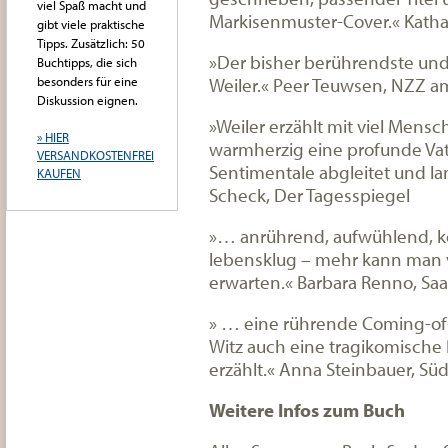
viel Spaß macht und
Markisenmuster-Cover.«
Katha
gibt viele praktische
Tipps. Zusätzlich: 50
»Der bisher berührendste un
Buchtipps, die sich
Weiler.«
Peer Teuwsen, NZZ a
besonders für eine
Diskussion eignen.
»Weiler erzählt mit viel Men
» HIER
warmherzig eine profunde Vate
VERSANDKOSTENFREI
Sentimentale abgleitet und la
KAUFEN
Scheck, Der Tagesspiegel
»… anrührend, aufwühlend, ko
lebensklug – mehr kann man
erwarten.«
Barbara Renno, Saa
» … eine rührende Coming-of-
Witz auch eine tragikomisch
erzählt.«
Anna Steinbauer, Süd
Weitere Infos zum Buch