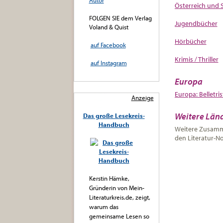
Autor
Österreich und S
FOLGEN SIE dem Verlag
Jugendbücher
Voland & Quist
Hörbücher
auf Facebook
Krimis / Thriller
auf Instagram
Europa
Europa: Belletris
Anzeige
Weitere Län
Das große Lesekreis-
Handbuch
Weitere Zusamme
den Literatur-No
Kerstin Hämke,
Gründerin von Mein-
Literaturkreis.de, zeigt,
warum das
gemeinsame Lesen so