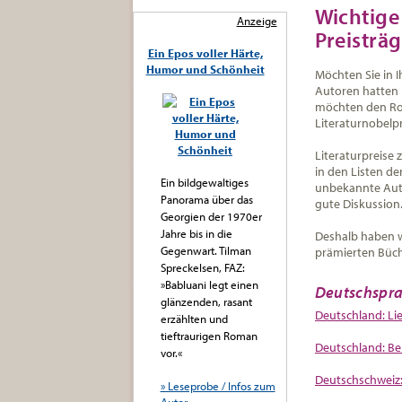
Wichtige
Anzeige
Preisträ
Ein Epos voller Härte,
Humor und Schönheit
Möchten Sie in I
Autoren hatten 
möchten den Rom
Literaturnobelpr
Literaturpreise 
in den Listen d
Ein bildgewaltiges
unbekannte Autor
Panorama über das
gute Diskussion
Georgien der 1970er
Jahre bis in die
Deshalb haben wi
Gegenwart. Tilman
prämierten Büc
Spreckelsen, FAZ:
»Babluani legt einen
Deutschspra
glänzenden, rasant
Deutschland: L
erzählten und
tieftraurigen Roman
Deutschland: Bell
vor.«
Deutschschweiz:
» Leseprobe / Infos zum