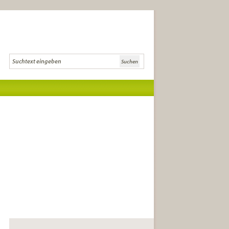
Die Literaturcommunity für Lese-
und Literaturkreise und
anspruchsvolle LeserInnen.
die besten Buchtipps
Tipps zur Gründung,
Buchauswahl und Diskussion
Infos zu Literatursendungen, -
festivals und Auszeichnungen