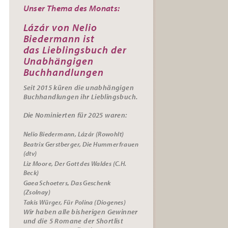
Unser Thema des Monats:
Lázár von Nelio
Biedermann ist
das
Lieblingsbuch der
Unabhängigen
Buchhandlungen
Seit 2015 küren die unabhängigen
Buchhandlungen ihr
Lieblingsbuch.
Die Nominierten für 2025 waren:
Nelio Biedermann, Lázár (Rowohlt)
Beatrix Gerstberger, Die Hummerfrauen
(dtv)
Liz Moore, Der Gott des Waldes (C.H.
Beck)
Gaea Schoeters, Das Geschenk
(Zsolnay)
Takis Würger, Für Polina (Diogenes)
Wir haben alle bisherigen Gewinner
und die 5 Romane der Shortlist