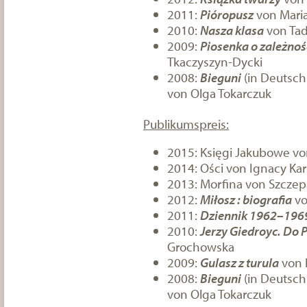
2011:
Pióropusz
von Maria
2010:
Nasza klasa
von Tad
2009:
Piosenka o zależnoś
Tkaczyszyn-Dycki
2008:
Bieguni
(in Deutsch
von Olga Tokarczuk
Publikumspreis:
2015: Księgi Jakubowe vo
2014: Ości von Ignacy Ka
2013: Morfina von Szcze
2012:
Miłosz : biografia
vo
2011:
Dziennik 1962–196
2010:
Jerzy Giedroyc. Do P
Grochowska
2009:
Gulasz z turula
von 
2008:
Bieguni
(in Deutsch
von Olga Tokarczuk