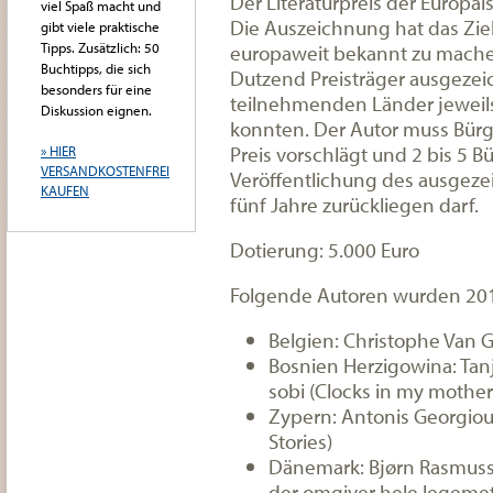
Der Literaturpreis der Europä
viel Spaß macht und
Die Auszeichnung hat das Ziel
gibt viele praktische
Tipps. Zusätzlich: 50
europaweit bekannt zu machen
Buchtipps, die sich
Dutzend Preisträger ausgezeich
besonders für eine
teilnehmenden Länder jeweil
Diskussion eignen.
konnten. Der Autor muss Bürge
Preis vorschlägt und 2 bis 5 B
» HIER
VERSANDKOSTENFREI
Veröffentlichung des ausgeze
KAUFEN
fünf Jahre zurückliegen darf.
Dotierung: 5.000 Euro
Folgende Autoren wurden 201
Belgien: Christophe Van 
Bosnien Herzigowina: Tanj
sobi (Clocks in my mother
Zypern: Antonis Georgiou
Stories)
Dänemark: Bjørn Rasmusse
der omgiver hele legeme