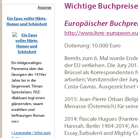
Wichtige Buchpreise 
Anzeige
Ein Epos voller Härte,
Europäischer Buchpre
Humor und Schönheit
http://www.livre-europeen.e
Dotierung: 10.000 Euro
Bereits zum 6. Mal wurde End
Ein bildgewaltiges
der EU verliehen. Die Jury 201
Panorama über das
Brüssel als Korrespondenten 
Georgien der 1970er
arbeiten; Vorsitzender der Ju
Jahre bis in die
Costa-Gavras. Ausgezeichnet 
Gegenwart. Tilman
Spreckelsen, FAZ:
2015: Jean-Pierre Orban (Belgi
»Babluani legt einen
glänzenden, rasant
Menasse (Österreich) für sein
erzählten und
tieftraurigen Roman
2014: Pascale Hugues (Frankre
vor.«
Hannah. Berlin 1904-2014‘, A
Essay ‚Turbulent and Mighty Co
» Leseprobe / Infos zum