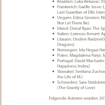
Kroatien: Luka Bekavac: Vi
Frankreich: Gaëlle Josse: L
Last Guardian of Ellis Islan
Ungarn: Edina Szvoren: Ni
Nor Let There Be)
Irland: Donal Ryan: The S
Italien: Lorenzo Amurri: 
Litauen: Undinė Radzeviči
Dragons)
Norwegen: Ida Hegazi Høy
Polen: Magdalena Parys: 
Portugal: David Machado:
Happiness Index)
Slowakei: Svetlana Zuchov
the Life of M.)
Schweden: Sara Stridsberg
(The Gravity of Love)
Folgende Autoren wurden 201