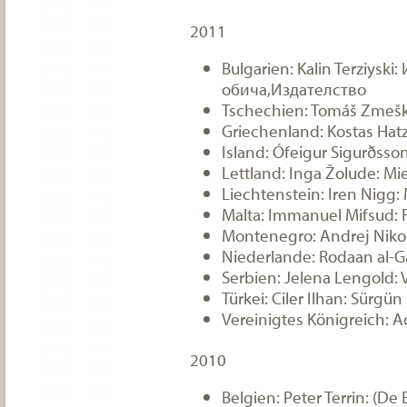
2011
Bulgarien: Kalin Terziyski
обича,Издателство
Tschechien: Tomáš Zmešk
Griechenland: Kostas Hat
Island: Ófeigur Sigurðsso
Lettland: Inga Žolude: 
Liechtenstein: Iren Nigg: 
Malta: Immanuel Mifsud: Fl
Montenegro: Andrej Nikola
Niederlande: Rodaan al-Ga
Serbien: Jelena Lengold: 
Türkei: Ciler Ilhan: Sürgün
Vereinigtes Königreich: 
2010
Belgien: Peter Terrin: (De