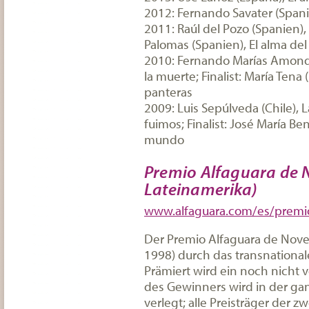
2012: Fernando Savater (Spanie
2011: Raúl del Pozo (Spanien), 
Palomas (Spanien), El alma d
2010: Fernando Marías Amondo
la muerte; Finalist: María Tena 
panteras
2009: Luis Sepúlveda (Chile), 
fuimos; Finalist: José María B
mundo
Premio Alfaguara de 
Lateinamerika)
www.alfaguara.com/es/premio
Der Premio Alfaguara de Novel
1998) durch das transnational
Prämiert wird ein noch nicht v
des Gewinners wird in der ga
verlegt; alle Preisträger der z