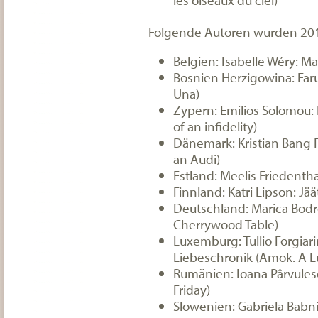
Folgende Autoren wurden 201
Belgien: Isabelle Wéry: M
Bosnien Herzigowina: Faru
Una)
Zypern: Emilios Solomou: 
of an infidelity)
Dänemark: Kristian Bang 
an Audi)
Estland: Meelis Friedenth
Finnland: Katri Lipson: J
Deutschland: Marica Bodro
Cherrywood Table)
Luxemburg: Tullio Forgiar
Liebeschronik (Amok. A L
Rumänien: Ioana Pârvulesc
Friday)
Slowenien: Gabriela Babn