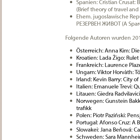
Spanien: Cristian Crusat: B
(Brief theory of travel and
Ehem. jugoslawische Repu
РЕЗЕРВЕН ЖИВОТ (A Spare
Folgende Autoren wurden 201
Österreich
:
Anna Kim
: Di
Kroatien
:
Lada Žigo
: Rulet
Frankreich
:
Laurence Plaz
Ungarn
:
Viktor Horvàth
: T
Irland
:
Kevin Barry
: City o
Italien
:
Emanuele Trevi
: Q
Litauen
:
Giedra Radvilavic
Norwegen
:
Gunstein Bak
trafikk
Polen
:
Piotr Paziński
: Pens
Portugal
:
Afonso Cruz
: A
Slowakei
:
Jana Beňová
: C
Schweden
:
Sara Mannhe