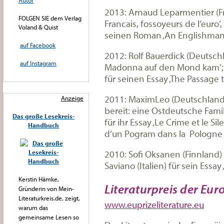
Autor
2013: Arnaud Leparmentier (Fra
FOLGEN SIE dem Verlag
Francais, fossoyeurs de l’euro
Voland & Quist
seinen Roman ‚An Englishman 
auf Facebook
2012: Rolf Bauerdick (Deutsch
auf Instagram
Madonna auf den Mond kam‘; 
für seinen Essay ‚The Passage 
2011: MaximLeo (Deutschland)
Anzeige
bereit: eine Ostdeutsche Fami
Das große Lesekreis-
für ihr Essay ‚Le Crime et le 
Handbuch
d’un Pogram dans la Pologne 
2010: Sofi Oksanen (Finnland)
Saviano (Italien) für sein Essa
Kerstin Hämke,
Literaturpreis der Eu
Gründerin von Mein-
Literaturkreis.de, zeigt,
www.euprizeliterature.eu
warum das
gemeinsame Lesen so