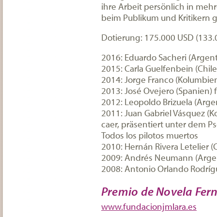
ihre Arbeit persönlich in meh
beim Publikum und Kritikern 
Dotierung: 175.000 USD (133.
2016: Eduardo Sacheri (Argent
2015: Carla Guelfenbein (Chile)
2014: Jorge Franco (Kolumbien
2013: José Ovejero (Spanien) 
2012: Leopoldo Brizuela (Arg
2011: Juan Gabriel Vásquez (Ko
caer, präsentiert unter dem P
Todos los pilotos muertos
2010: Hernán Rivera Letelier (C
2009: Andrés Neumann (Argentin
2008: Antonio Orlando Rodrígu
Premio de Novela Fer
www.fundacionjmlara.es