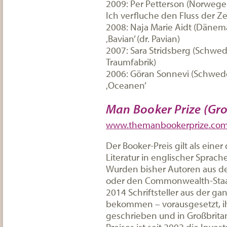
2009: Per Petterson (Norwegen)
Ich verfluche den Fluss der Ze
2008: Naja Marie Aidt (Dänem
‚Bavian’ (dr. Pavian)
2007: Sara Stridsberg (Schwede
Traumfabrik)
2006: Göran Sonnevi (Schwed
‚Oceanen’
Man Booker Prize (Gr
www.themanbookerprize.co
Der Booker-Preis gilt als eine
Literatur in englischer Sprache
Wurden bisher Autoren aus de
oder den Commonwealth-Staat
2014
Schriftsteller aus der g
bekommen – vorausgesetzt, ihr
geschrieben und in Großbrita
Preises i
st seit
2002
die Inves