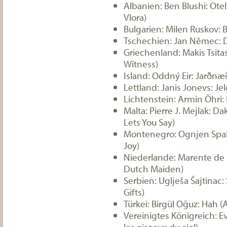
Albanien: Ben Blushi: Otell
Vlora)
Bulgarien: Milen Ruskov
Tschechien: Jan Němec: Dě
Griechenland: Makis Tsita
Witness)
Island: Oddný Eir: Jarðnæð
Lettland: Janis Jonevs: Je
Lichtenstein: Armin Öhri
Malta: Pierre J. Mejlak: Dak
Lets You Say)
Montenegro: Ognjen Spahic
Joy)
Niederlande: Marente de
Dutch Maiden)
Serbien: Uglješa Šajtinac
Gifts)
Türkei: Birgül Oğuz: Hah (
Vereinigtes Königreich: Ev
les oiseaux du ciel)