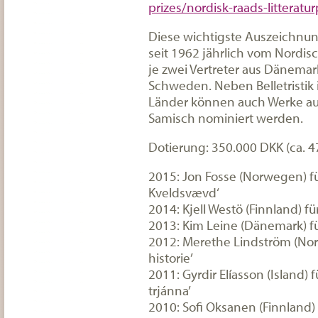
prizes/nordisk-raads-litteratur
Diese wichtigste Auszeichnung
seit 1962 jährlich vom Nordisc
je zwei Vertreter aus Dänemar
Schweden. Neben Belletristik
Länder können auch Werke auf
Samisch nominiert werden.
Dotierung: 350.000 DKK (ca. 4
2015: Jon Fosse (Norwegen) fü
Kveldsvævd‘
2014: Kjell Westö (Finnland) fü
2013: Kim Leine (Dänemark) fü
2012: Merethe Lindström (Norw
historie’
2011: Gyrdir Elíasson (Island) 
trjánna’
2010: Sofi Oksanen (Finnland) f