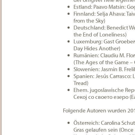
Estland: Paavo Matsin: Go
Finnland: Selja Ahava: Taiv
from the Sky)
Deutschland: Benedict We
the End of Loneliness)
Luxemburg: Gast Groeber:
Day Hides Another)
Rumänien: Claudiu M. Floria
(The Ages of the Game – C
Slowenien: Jasmin B. Freli
Spanien: Jesús Carrasco: 
Tread)
Ehem. jugoslawische Repu
Секој со своето езеро (Ea
Folgende Autoren wurden 201
Österreich: Carolina Schu
Gras gelaufen sein (Once 