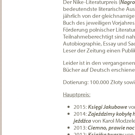
Der Nike-Literaturpreis (
Nagrod
bedeutendste literarische Aus
jährlich von der gleichnamige
Buch des jeweiligen Vorjahres 
Förderung polnischer Literatu
Teilnahmeberechtigt sind nahe
Autobiographie, Essay und Sa
Leser der Zeitung einen Publi
Leider ist in den vergangenen
Bücher auf Deutsch erschiene
Dotierung: 100.000 Złoty sowi
Hauptpreis:
2015:
Księgi Jakubowe
von
2014:
Zajeździmy kobyłę h
jeźdźca
von Karol Modzel
2013:
Ciemno, prawie noc
2012:
Książka twarzy
von 