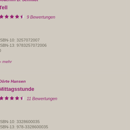
Tell
9 Bewertungen
ISBN-10: 3257072007
ISBN-13: 9783257072006
0
» mehr
Dörte Hansen
Mittagsstunde
11 Bewertungen
ISBN-10: 3328600035
ISBN-13: 978-3328600035