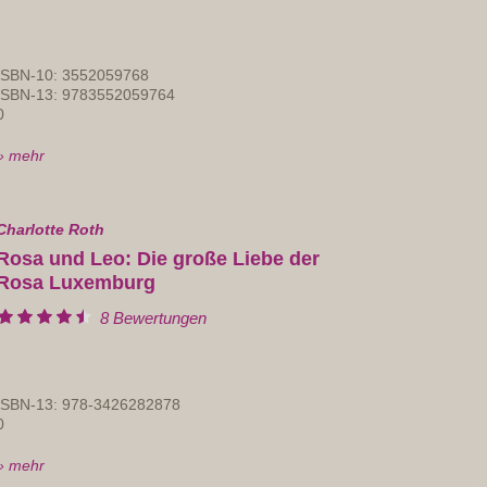
ISBN-10: 3552059768
ISBN-13: 9783552059764
0
» mehr
Charlotte Roth
Rosa und Leo: Die große Liebe der
Rosa Luxemburg
8 Bewertungen
ISBN-13: 978-3426282878
0
» mehr