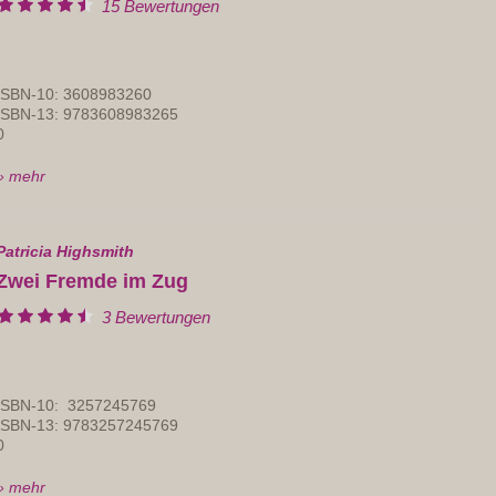
15 Bewertungen
ISBN-10: 3608983260
ISBN-13: 9783608983265
0
» mehr
Patricia Highsmith
Zwei Fremde im Zug
3 Bewertungen
ISBN-10: ‎ 3257245769
ISBN-13: 978‎3257245769
0
» mehr