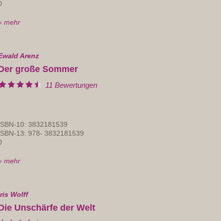
0
» mehr
Ewald Arenz
Der große Sommer
11 Bewertungen
ISBN-10: 3832181539
ISBN-13: 978- 3832181539
0
» mehr
Iris Wolff
Die Unschärfe der Welt