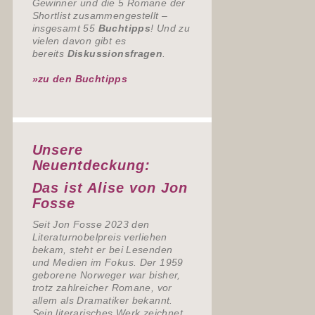
Gewinner und die 5 Romane der
Shortlist zusammengestellt –
insgesamt 55
Buchtipps
! Und zu
vielen davon gibt es
bereits
Diskussionsfragen
.
»zu den Buchtipps
Unsere
Neuentdeckung:
Das ist Alise von Jon
Fosse
Seit Jon Fosse 2023 den
Literaturnobelpreis verliehen
bekam, steht er bei Lesenden
und Medien im Fokus. Der 1959
geborene Norweger war bisher,
trotz zahlreicher Romane, vor
allem als Dramatiker bekannt.
Sein literarisches Werk zeichnet