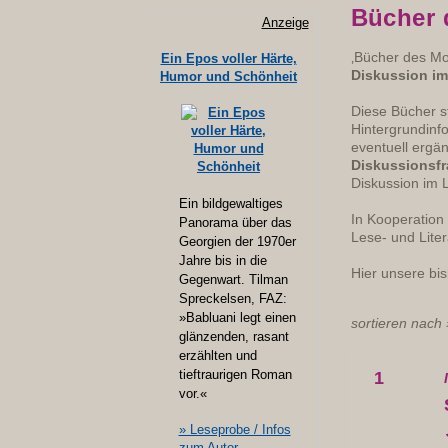
Bücher 
Anzeige
‚Bücher des Mon
Ein Epos voller Härte,
Diskussion im 
Humor und Schönheit
Diese Bücher s
Hintergrundinf
eventuell ergän
Diskussionsf
Diskussion im 
Ein bildgewaltiges
In Kooperation
Panorama über das
Lese- und Liter
Georgien der 1970er
Jahre bis in die
Hier unsere bi
Gegenwart. Tilman
Spreckelsen, FAZ:
»Babluani legt einen
sortieren nach
glänzenden, rasant
erzählten und
tieftraurigen Roman
1
vor.«
» Leseprobe / Infos
zum Autor