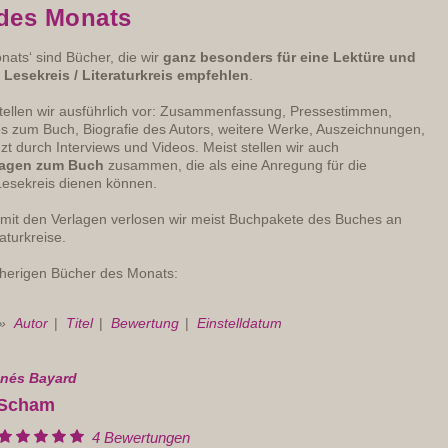
des Monats
ats‘ sind Bücher, die wir
ganz besonders für eine Lektüre und
Lesekreis / Literaturkreis empfehlen
.
tellen wir ausführlich vor: Zusammenfassung, Pressestimmen,
os zum Buch, Biografie des Autors, weitere Werke, Auszeichnungen,
zt durch Interviews und Videos. Meist stellen wir auch
ragen zum Buch
zusammen, die als eine Anregung für die
Lesekreis dienen können.
 mit den Verlagen verlosen wir meist Buchpakete des Buches an
aturkreise.
sherigen Bücher des Monats:
 »
Autor
|
Titel
|
Bewertung
|
Einstelldatum
Inés Bayard
Scham
4 Bewertungen