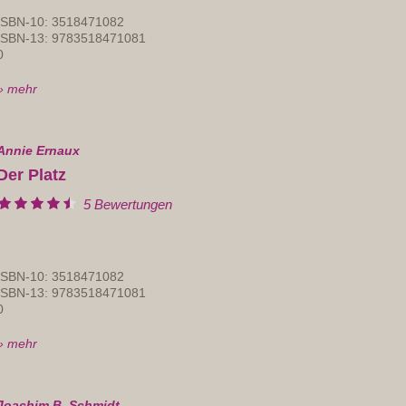
ISBN-10: 3518471082
ISBN-13: 9783518471081
0
» mehr
Annie Ernaux
Der Platz
5 Bewertungen
ISBN-10: 3518471082
ISBN-13: 9783518471081
0
» mehr
Joachim B. Schmidt