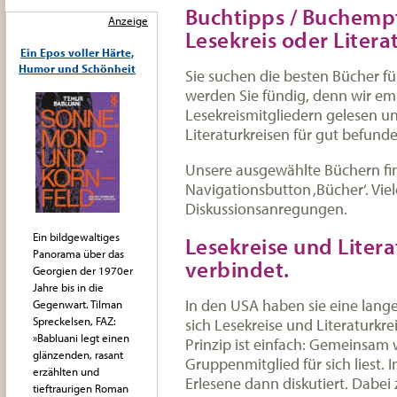
Buchtipps / Buchemp
Anzeige
Lesekreis oder Litera
Ein Epos voller Härte,
Humor und Schönheit
Sie suchen die besten Bücher fü
werden Sie fündig, denn wir em
Lesekreismitgliedern gelesen un
Literaturkreisen für gut befund
Unsere ausgewählte Büchern fi
Navigationsbutton ‚Bücher‘. Vie
Diskussionsanregungen.
Ein bildgewaltiges
Lesekreise und Litera
Panorama über das
verbindet.
Georgien der 1970er
Jahre bis in die
In den USA haben sie eine lange
Gegenwart. Tilman
Spreckelsen, FAZ:
sich Lesekreise und Literaturkr
»Babluani legt einen
Prinzip ist einfach: Gemeinsam 
glänzenden, rasant
Gruppenmitglied für sich liest. 
erzählten und
Erlesene dann diskutiert. Dabei 
tieftraurigen Roman