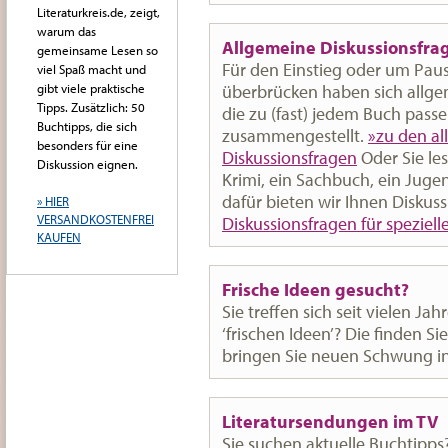
Literaturkreis.de, zeigt,
warum das
Allgemeine Diskussionsfra
gemeinsame Lesen so
Für den Einstieg oder um Paus
viel Spaß macht und
überbrücken haben sich allge
gibt viele praktische
Tipps. Zusätzlich: 50
die zu (fast) jedem Buch passe
Buchtipps, die sich
zusammengestellt.
»zu den a
besonders für eine
Diskussionsfragen
Oder Sie les
Diskussion eignen.
Krimi, ein Sachbuch, ein Jug
dafür bieten wir Ihnen Disku
» HIER
VERSANDKOSTENFREI
Diskussionsfragen für speziel
KAUFEN
Frische Ideen gesucht?
Sie treffen sich seit vielen J
‘frischen Ideen’? Die finden S
bringen Sie neuen Schwung in 
Literatursendungen im TV
Sie suchen aktuelle Buchtipps