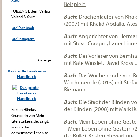
Autor
Beispiele
FOLGEN SIE dem Verlag
Buch:
Drachenläufer von Khal
Voland & Quist
(2007) mit Khalid Abdalla, At
auf Facebook
Buch
: Angerichtet von Herma
auf Instagram
mit Steve Coogan, Laura Linne
Buch:
Der Vorleser von Bernha
Anzeige
mit Kate Winslet, David Kross
Das große Lesekreis-
Buch
: Das Wochenende von Be
Handbuch
Wochenende (2013) mit Stefan
Riemann
Buch:
Die Stadt der Blinden v
der Blinden (2008) mit Mark R
Kerstin Hämke,
Gründerin von Mein-
Buch
: Mein Leben ohne Geste
Literaturkreis.de, zeigt,
warum das
– Mein Leben ohne Gestern (2
gemeinsame Lesen so
die Rolle), Kristen Stewart und