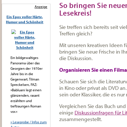
So bringen Sie neue
Anzeige
Lesekreis!
Ein Epos voller Härte,
Humor und Schönheit
Sie treffen sich bereits seit v
Treffen gleich?
Mit unseren kreativen Ideen 
bringen Sie neue Frische in Ih
die Diskussion.
Ein bildgewaltiges
Panorama über das
Georgien der 1970er
Organisieren Sie einen Film
Jahre bis in die
Gegenwart. Tilman
Schauen Sie sich die Literat
Spreckelsen, FAZ:
in Kino oder privat als DVD a
»Babluani legt einen
sein oder Klassiker, die es nu
glänzenden, rasant
erzählten und
Vergleichen Sie das Buch und
tieftraurigen Roman
einige
Diskussionfragen für L
vor.«
zusammengestellt.
» Leseprobe / Infos zum