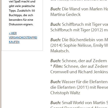
viel Spaß macht und
gibt viele praktische
Buch:
Die Wand von Marlen H
Tipps. Zusätzlich: 50
Martina Gedeck
Buchtipps, die sich
besonders für eine
Buch:
Schiffbruch mit Tiger vo
Diskussion eignen.
Schiffbruch mit Tiger (2012) m
» HIER
VERSANDKOSTENFREI
Buch:
Die Bücherdiebin von M
KAUFEN
(2014) Sophie Nélisse, Emily 
Makatsch.
Buch:
Schnee, der auf Zedern 
*
Film:
Schnee, der auf Zedern
Cromwell und Richard Jenkins
Buch:
Wasser für die Elefante
die Elefanten (2011) mit Rees
Christoph Waltz
Buch:
Small World von Martin 
Gerard Depardieu und Alexand