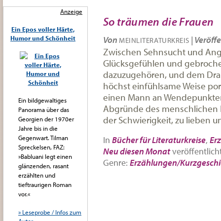
Anzeige
So träumen die Frauen
Ein Epos voller Härte,
Humor und Schönheit
Von
|
Veröffe
MEINLITERATURKREIS
Zwischen Sehnsucht und Ang
Glücksgefühlen und gebroch
dazuzugehören, und dem Drang,
höchst einfühlsame Weise port
einen Mann an Wendepunkten 
Ein bildgewaltiges
Abgründe des menschlichen 
Panorama über das
der Schwierigkeit, zu lieben 
Georgien der 1970er
Jahre bis in die
Gegenwart. Tilman
In
Bücher für Literaturkreise
,
Er
Spreckelsen, FAZ:
Neu diesen Monat
veröffentlich
»Babluani legt einen
Genre:
Erzählungen/Kurzgeschi
glänzenden, rasant
erzählten und
tieftraurigen Roman
vor.«
» Leseprobe / Infos zum