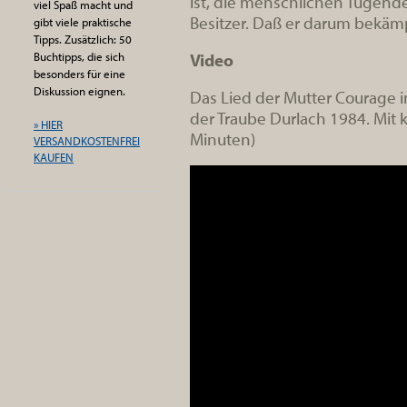
ist, die menschlichen Tugende
viel Spaß macht und
Besitzer. Daß er darum bekä
gibt viele praktische
Tipps. Zusätzlich: 50
Video
Buchtipps, die sich
besonders für eine
Diskussion eignen.
Das Lied der Mutter Courage i
der Traube Durlach 1984. Mit k
» HIER
Minuten)
VERSANDKOSTENFREI
KAUFEN