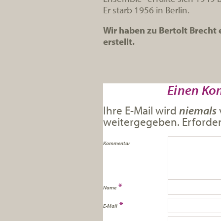
Er starb 1956 in Berlin.
Wir haben zu Bertolt Brecht
erstellt.
Einen Ko
Ihre E-Mail wird
niemals
weitergegeben. Erforderl
Kommentar
*
Name
*
E-Mail