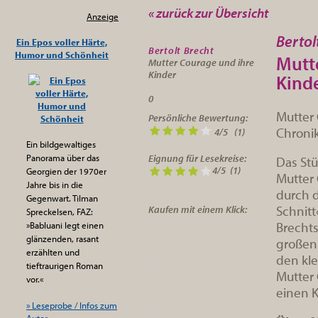
« zurück zur Übersicht
Anzeige
Bertol
Ein Epos voller Härte,
Bertolt Brecht
Humor und Schönheit
Mutt
Mutter Courage und ihre
Kinder
Kind
0
Mutter 
Persönliche Bewertung:
Chronik
4
/
5
(
1
)
Ein bildgewaltiges
Panorama über das
Eignung für Lesekreise:
Das St
4/5
(1)
Georgien der 1970er
Mutter 
Jahre bis in die
durch d
Gegenwart. Tilman
Schnitt
Kaufen mit einem Klick:
Spreckelsen, FAZ:
Brechts
»Babluani legt einen
glänzenden, rasant
großen 
erzählten und
den kl
tieftraurigen Roman
Mutter 
vor.«
einen K
» Leseprobe / Infos zum