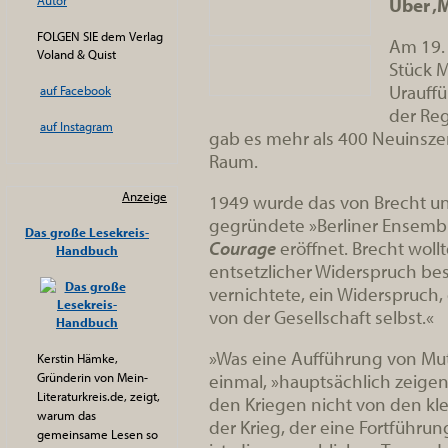
Autor
Über ‚
FOLGEN SIE dem Verlag
Am 19. 
Voland & Quist
Stück M
Urauffü
auf Facebook
der Reg
auf Instagram
gab es mehr als 400 Neuinsz
Raum.
Anzeige
1949 wurde das von Brecht un
gegründete »Berliner Ensembl
Das große Lesekreis-
Courage
eröffnet. Brecht woll
Handbuch
entsetzlicher Widerspruch be
vernichtete, ein Widerspruch,
von der Gesellschaft selbst.«
»Was eine Aufführung von Mut
Kerstin Hämke,
einmal, »hauptsächlich zeigen
Gründerin von Mein-
Literaturkreis.de, zeigt,
den Kriegen nicht von den k
warum das
der Krieg, der eine Fortführu
gemeinsame Lesen so