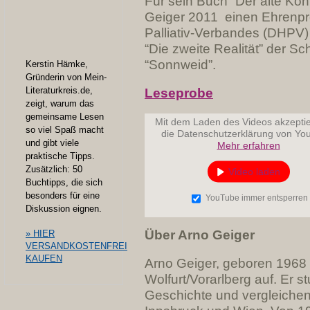
Für sein Buch “Der alte Köni
Geiger 2011 einen Ehrenpr
Palliativ-Verbandes (DHPV)
“Die zweite Realität” der S
“Sonnweid”.
Kerstin Hämke,
Gründerin von Mein-
Leseprobe
Literaturkreis.de,
zeigt, warum das
gemeinsame Lesen
Mit dem Laden des Videos akzeptie
so viel Spaß macht
die Datenschutzerklärung von Yo
und gibt viele
Mehr erfahren
praktische Tipps.
Zusätzlich: 50
Video laden
Buchtipps, die sich
besonders für eine
YouTube immer entsperren
Diskussion eignen.
Über Arno Geiger
» HIER
VERSANDKOSTENFREI
KAUFEN
Arno Geiger, geboren 1968 
Wolfurt/Vorarlberg auf. Er s
Geschichte und vergleichen