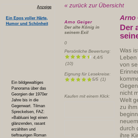
« zurück zur Übersicht
Anzeige
Arno 
Ein Epos voller Härte,
Arno Geiger
Humor und Schönheit
Der 
Der alte König in
seinem Exil
sein
0
Was is
Persönliche Bewertung:
Leben 
4,4
/
5
(
10
)
von se
Erinn
Eignung für Lesekreise:
kommen
5/5
(1)
Ein bildgewaltiges
Gegenw
Panorama über das
nicht 
Georgien der 1970er
Kaufen mit einem Klick:
Welt g
Jahre bis in die
Gegenwart. Tilman
zu ihm.
Spreckelsen, FAZ:
beginn
»Babluani legt einen
neuem 
glänzenden, rasant
durch 
erzählten und
ihre Ki
tieftraurigen Roman