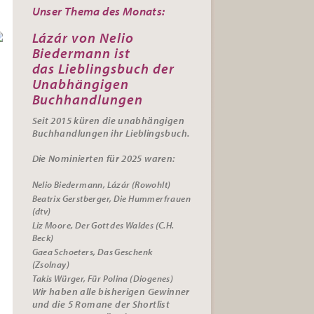
Unser Thema des Monats:
Lázár von Nelio
Biedermann ist
das
Lieblingsbuch der
Unabhängigen
Buchhandlungen
Seit 2015 küren die unabhängigen
Buchhandlungen ihr
Lieblingsbuch.
Die Nominierten für 2025 waren:
Nelio Biedermann, Lázár (Rowohlt)
Beatrix Gerstberger, Die Hummerfrauen
(dtv)
Liz Moore, Der Gott des Waldes (C.H.
Beck)
Gaea Schoeters, Das Geschenk
(Zsolnay)
Takis Würger, Für Polina (Diogenes)
Wir haben alle bisherigen Gewinner
und die 5 Romane der Shortlist