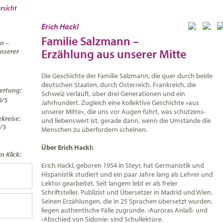
rsicht
Erich Hackl
Familie Salzmann –
n –
Erzählung aus unserer Mitte
nserer
Die Geschichte der Familie Salzmann, die quer durch beide
deutschen Staaten, durch Österreich, Frankreich, die
ertung:
Schweiz verläuft, über drei Generationen und ein
0/5
Jahrhundert. Zugleich eine kollektive Geschichte »aus
unserer Mitte«, die uns vor Augen führt, was schützens-
kreise:
und liebenswert ist, gerade dann, wenn die Umstände die
/5
Menschen zu überfordern scheinen.
Über Erich Hackl:
 Klick:
Erich Hackl, geboren 1954 in Steyr, hat Germanistik und
Hispanistik studiert und ein paar Jahre lang als Lehrer und
Lektor gearbeitet. Seit langem lebt er als freier
Schriftsteller, Publizist und Übersetzer in Madrid und Wien.
Seinen Erzählungen, die in 25 Sprachen übersetzt wurden,
liegen authentische Fälle zugrunde. ›Auroras Anlaß‹ und
›Abschied von Sidonie‹ sind Schullektüre.