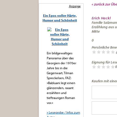
« zurück zur Übe
Anzeige
Ein Epos voller Härte,
Erich Hackl
Humor und Schönheit
Familie Salzman
Erzählung aus u
Mitte
0
Persönliche Bew
Ein bildgewaltiges
Panorama über das
Eignung für Lese
Georgien der 1970er
0
Jahre bis in die
Gegenwart. Tilman
Spreckelsen, FAZ:
Kaufen mit einem
»Babluani legt einen
glänzenden, rasant
erzählten und
tieftraurigen Roman
vor.«
» Leseprobe / Infos zum