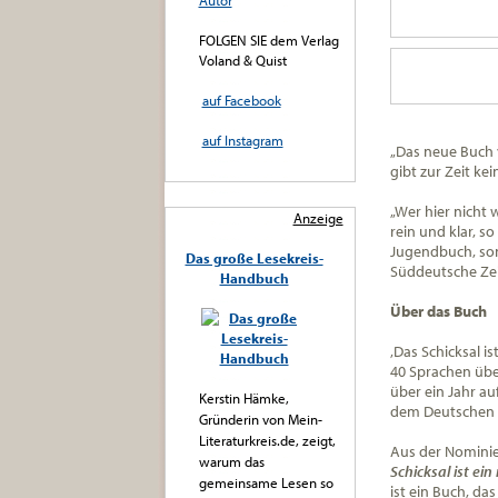
Autor
FOLGEN SIE dem Verlag
Voland & Quist
auf Facebook
auf Instagram
„Das neue Buch v
gibt zur Zeit ke
„Wer hier nicht 
Anzeige
rein und klar, s
Jugendbuch, sond
Das große Lesekreis-
Süddeutsche Ze
Handbuch
Über das Buch
‚Das Schicksal is
40 Sprachen über
über ein Jahr au
Kerstin Hämke,
dem Deutschen J
Gründerin von Mein-
Literaturkreis.de, zeigt,
Aus der Nomini
warum das
Schicksal ist ein
gemeinsame Lesen so
ist ein Buch, d