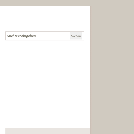
Die Literaturcommunity für Lese-
und Literaturkreise und
anspruchsvolle LeserInnen.
die besten Buchtipps
Tipps zur Gründung,
Buchauswahl und Diskussion
Infos zu Literatursendungen, -
festivals und Auszeichnungen