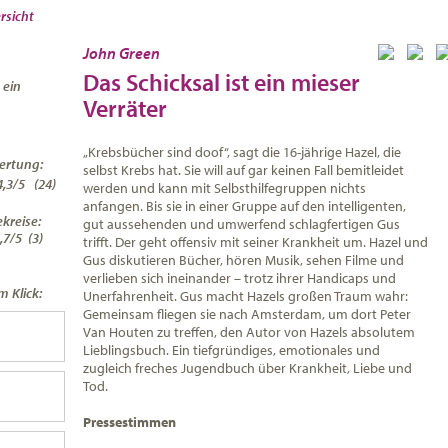
rsicht
John Green
Das Schicksal ist ein mieser
 ein
Verräter
„Krebsbücher sind doof“, sagt die 16-jährige Hazel, die
ertung:
selbst Krebs hat. Sie will auf gar keinen Fall bemitleidet
4,3
/
5
(
24
)
werden und kann mit Selbsthilfegruppen nichts
anfangen. Bis sie in einer Gruppe auf den intelligenten,
kreise:
gut aussehenden und umwerfend schlagfertigen Gus
,7/5
(3)
trifft. Der geht offensiv mit seiner Krankheit um. Hazel und
Gus diskutieren Bücher, hören Musik, sehen Filme und
verlieben sich ineinander – trotz ihrer Handicaps und
 Klick:
Unerfahrenheit. Gus macht Hazels großen Traum wahr:
Gemeinsam fliegen sie nach Amsterdam, um dort Peter
Van Houten zu treffen, den Autor von Hazels absolutem
Lieblingsbuch. Ein tiefgründiges, emotionales und
zugleich freches Jugendbuch über Krankheit, Liebe und
Tod.
Pressestimmen