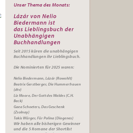
Unser Thema des Monats:
Lázár von Nelio
Biedermann ist
das
Lieblingsbuch der
Unabhängigen
Buchhandlungen
Seit 2015 küren die unabhängigen
Buchhandlungen ihr
Lieblingsbuch.
Die Nominierten für 2025 waren:
Nelio Biedermann, Lázár (Rowohlt)
Beatrix Gerstberger, Die Hummerfrauen
(dtv)
Liz Moore, Der Gott des Waldes (C.H.
Beck)
Gaea Schoeters, Das Geschenk
(Zsolnay)
Takis Würger, Für Polina (Diogenes)
Wir haben alle bisherigen Gewinner
und die 5 Romane der Shortlist