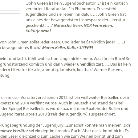
„John Green ist kein Jugendbuchautor. Er ist ein kultisch
verehrter Literaturstar. Ein Phänomen. Er versteht
Jugendliche und sie lieben ihn dafür. … John Green hat
uns eines der bewegendsten Liebespaare der Literatur
geschenkt. ….“
Natascha Geier, NDR Fernsehen,
Kulturjournal
on John Green sollte jeder lesen. Und jeder heißt wirklich jeder … Es
in bewegenderes Buch.“
Maren Keller, Kultur SPIEGEL
weint und lacht, fühlt wohl schon lange nichts mehr. Was für ein Buch! So
o grundstürzend komisch und dann wieder unendlich zart. … Das ist kein
ern Literatur für alle, anmutig, komisch, kostbar.“ Werner Bartens,
itung
t ein mieser Verräter‘, erschienen 2012, ist ein weltweiter Bestseller, der in
setzt und 2014 verfilmt wurde. Auch in Deutschland stand der Titel
f der Spiegel-Bestsellerliste, wurde u.a. mit dem Buxtehuder Bullen und
ugendliteraturpreis 2013 (Preis der Jugendjury) ausgezeichnet.
erungsbegründung der Jugendjury: „Zunächst könnte man meinen,
Das
 mieser Verräter
sei ein deprimierendes Buch. Aber das stimmt nicht. Es
as den Leser gleichzeitig zum Lachen wie zum Weinen bringt und zum