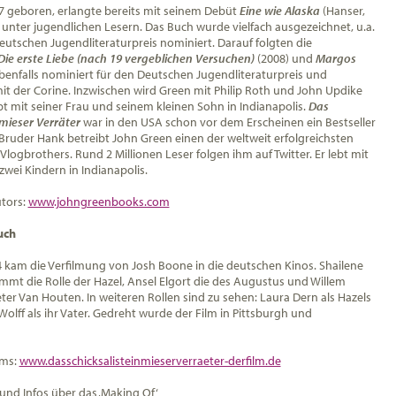
7 geboren, erlangte bereits mit seinem Debüt
Eine wie Alaska
(Hanser,
 unter jugendlichen Lesern. Das Buch wurde vielfach ausgezeichnet, u.a.
eutschen Jugendliteraturpreis nominiert. Darauf folgten
die
Die erste Liebe (nach 19 vergeblichen Versuchen)
(2008) und
Margos
ebenfalls nominiert für den Deutschen Jugendliteraturpreis und
it der Corine. Inzwischen wird Green mit Philip Roth und John Updike
ebt mit seiner Frau und seinem kleinen Sohn in Indianapolis.
Das
n mieser Verräter
war in den USA schon vor dem Erscheinen ein Bestseller
Bruder Hank betreibt John Green einen der weltweit erfolgreichsten
 Vlogbrothers. Rund 2 Millionen Leser folgen ihm auf Twitter. Er lebt mit
zwei Kindern in Indianapolis.
tors:
www.johngreenbooks.com
uch
4 kam die Verfilmung von Josh Boone in die deutschen Kinos. Shailene
mt die Rolle der Hazel, Ansel Elgort
die des Augustus und Willem
ter Van Houten. In weiteren Rollen sind zu sehen: Laura Dern als Hazels
olff als ihr Vater. Gedreht wurde der Film in Pittsburgh und
lms:
www.dasschicksalisteinmieserverraeter-derfilm.de
 und Infos über das ‚Making Of‘