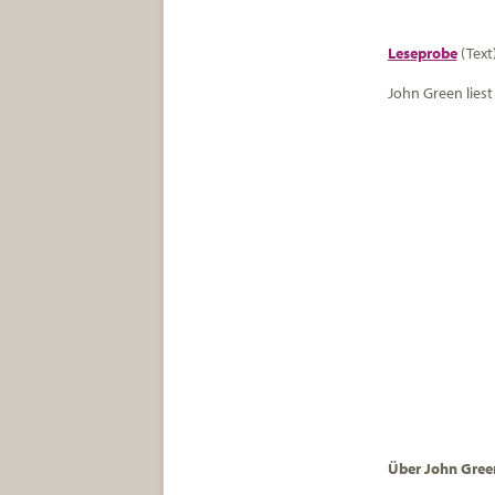
Leseprobe
(Text
John Green lies
Über John Gree