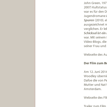
John Green, 197
2007) Kultstatus
war es für den D
Jugendromane
Spuren
(2010), 
ausgezeichnet m
verglichen. Er l
Schicksal ist ei
war.
Mit seinem 
Video-Blogs, die
seiner Frau und 
Webseite des Au
Der Film zum B
Am 12. Juni 201
Woodley
übernim
Dafoe
die von Pe
Mutter und Nat W
Amsterdam.
Webseite des Fi
Trailer zum Film