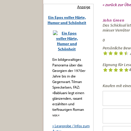
« zurück zur Übe
Anzeige
Ein Epos voller Härte,
John Green
Humor und Schönheit
Das Schicksal ist
mieser Verräter
0
Persönliche Bew
Ein bildgewaltiges
Eignung für Lese
Panorama über das
4
Georgien der 1970er
Jahre bis in die
Gegenwart. Tilman
Kaufen mit einem
Spreckelsen, FAZ:
»Babluani legt einen
glänzenden, rasant
erzählten und
tieftraurigen Roman
vor.«
» Leseprobe / Infos zum