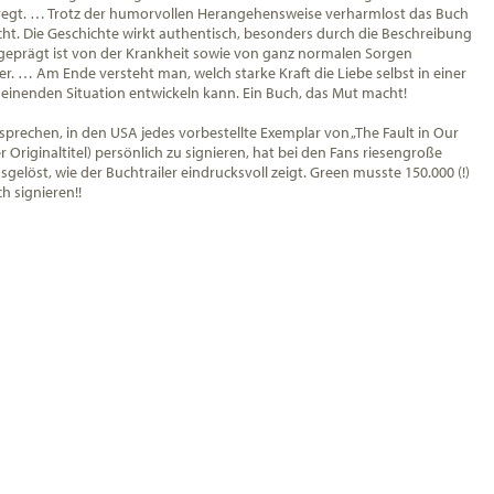
egt. … Trotz der humorvollen Herangehensweise verharmlost das Buch
cht. Die Geschichte wirkt authentisch, besonders durch die Beschreibung
r geprägt ist von der Krankheit sowie von ganz normalen Sorgen
. … Am Ende versteht man, welch starke Kraft die Liebe selbst in einer
einenden Situation entwickeln kann. Ein Buch, das Mut macht!
prechen, in den USA jedes vorbestellte Exemplar von „The Fault in Our
r Originaltitel) persönlich zu signieren, hat bei den Fans riesengroße
gelöst, wie der Buchtrailer eindrucksvoll zeigt. Green musste 150.000 (!)
h signieren!!