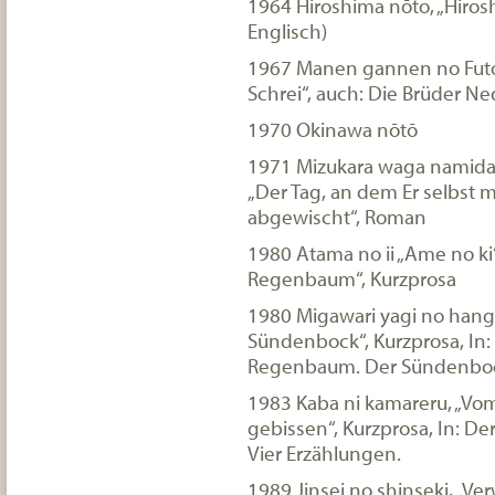
1964 Hiroshima nōto, „Hiros
Englisch)
1967 Manen gannen no Fut
Schrei“, auch: Die Brüder N
1970 Okinawa nōtō
1971 Mizukara waga namida 
„Der Tag, an dem Er selbst m
abgewischt“, Roman
1980 Atama no ii „Ame no ki“
Regenbaum“, Kurzprosa
1980 Migawari yagi no hange
Sündenbock“, Kurzprosa, In:
Regenbaum. Der Sündenbo
1983 Kaba ni kamareru, „Vo
gebissen“, Kurzprosa, In: D
Vier Erzählungen.
1989 Jinsei no shinseki, „V