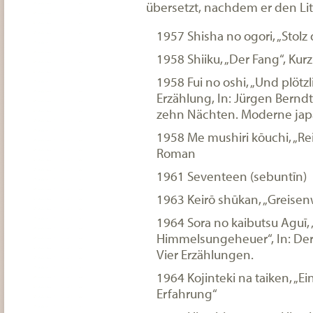
übersetzt, nachdem er den Lit
1957 Shisha no ogori, „Stolz 
1958 Shiiku, „Der Fang“, Kur
1958 Fui no oshi, „Und plötz
Erzählung, In: Jürgen Berndt
zehn Nächten. Moderne jap
1958 Me mushiri kōuchi, „Re
Roman
1961 Seventeen (sebuntīn)
1963 Keirō shūkan, „Greise
1964 Sora no kaibutsu Aguī, 
Himmelsungeheuer“, In: De
Vier Erzählungen.
1964 Kojinteki na taiken, „E
Erfahrung“