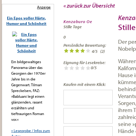
« zurück zur Übersicht
Anzeige
Kenza
Ein Epos voller Härte,
Kenzaburo Oe
Humor und Schönheit
Still
Stille Tage
0
Der per
Persönliche Bewertung:
Nobelp
4
/
5
(
2
)
Während
Ein bildgewaltiges
Eignung für Lesekreise:
Kalifor
Panorama über das
0/5
Georgien der 1970er
Hause i
Jahre bis in die
kümmer
Kaufen mit einem Klick:
Gegenwart. Tilman
behinde
Spreckelsen, FAZ:
Verant
»Babluani legt einen
Sorgen,
glänzenden, rasant
erzählten und
ihrem T
tieftraurigen Roman
zahlrei
vor.«
seine »
Hände 
» Leseprobe / Infos zum