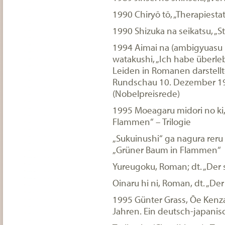
1990 Chiryō tō, „Therapiesta
1990 Shizuka na seikatsu, „S
1994 Aimai na (ambigyuasu 
watakushi, „Ich habe überle
Leiden in Romanen darstellte
Rundschau 10. Dezember 199
(Nobelpreisrede)
1995 Moeagaru midori no ki
Flammen“ – Trilogie
„Sukuinushi“ ga nagura reru
„Grüner Baum in Flammen“
Yureugoku, Roman; dt. „Der
Oinaru hi ni, Roman, dt. „De
1995 Günter Grass, Ōe Kenz
Jahren. Ein deutsch-japanis