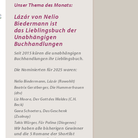
Unser Thema des Monats:
Lázár von Nelio
Biedermann ist
das
Lieblingsbuch der
Unabhängigen
Buchhandlungen
Seit 2015 küren die unabhängigen
Buchhandlungen ihr
Lieblingsbuch.
Die Nominierten für 2025 waren:
Nelio Biedermann, Lázár (Rowohlt)
Beatrix Gerstberger, Die Hummerfrauen
(dtv)
Liz Moore, Der Gott des Waldes (C.H.
Beck)
Gaea Schoeters, Das Geschenk
(Zsolnay)
Takis Würger, Für Polina (Diogenes)
Wir haben alle bisherigen Gewinner
und die 5 Romane der Shortlist