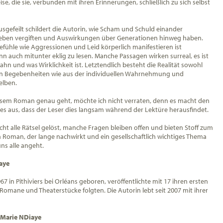
e, die sie, verbunden mit ihren Erinnerungen, schließlich zu sich selbst
sgefeilt schildert die Autorin, wie Scham und Schuld einander
eben vergiften und Auswirkungen über Generationen hinweg haben.
efühle wie Aggressionen und Leid körperlich manifestieren ist
nn auch mitunter eklig zu lesen. Manche Passagen wirken surreal, es ist
Wahn und was Wirklichkeit ist. Letztendlich besteht die Realität sowohl
en Begebenheiten wie aus der individuellen Wahrnehmung und
elben.
sem Roman genau geht, möchte ich nicht verraten, denn es macht den
es aus, dass der Leser dies langsam während der Lektüre herausfindet.
ht alle Rätsel gelöst, manche Fragen bleiben offen und bieten Stoff zum
 Roman, der lange nachwirkt und ein gesellschaftlich wichtiges Thema
ns alle angeht.
aye
67 in Pithiviers bei Orléans geboren, veröffentlichte mit 17 ihren ersten
omane und Theaterstücke folgten. Die Autorin lebt seit 2007 mit ihrer
 Marie NDiaye