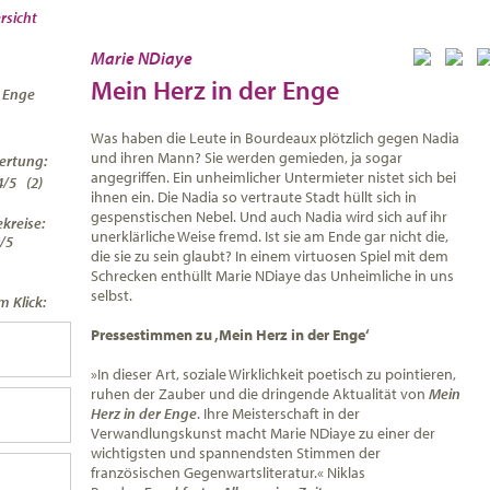
rsicht
Marie NDiaye
Mein Herz in der Enge
r Enge
Was haben die Leute in Bourdeaux plötzlich gegen Nadia
und ihren Mann? Sie werden gemieden, ja sogar
ertung:
angegriffen. Ein unheimlicher Untermieter nistet sich bei
4
/
5
(
2
)
ihnen ein. Die Nadia so vertraute Stadt hüllt sich in
gespenstischen Nebel. Und auch Nadia wird sich auf ihr
kreise:
unerklärliche Weise fremd. Ist sie am Ende gar nicht die,
/5
die sie zu sein glaubt? In einem virtuosen Spiel mit dem
Schrecken enthüllt Marie NDiaye das Unheimliche in uns
selbst.
 Klick:
Pressestimmen zu ‚Mein Herz in der Enge‘
»In dieser Art, soziale Wirklichkeit poetisch zu pointieren,
ruhen der Zauber und die dringende Aktualität von
Mein
Herz in der Enge
. Ihre Meisterschaft in der
Verwandlungskunst macht Marie NDiaye zu einer der
wichtigsten und spannendsten Stimmen der
französischen Gegenwartsliteratur.« Niklas