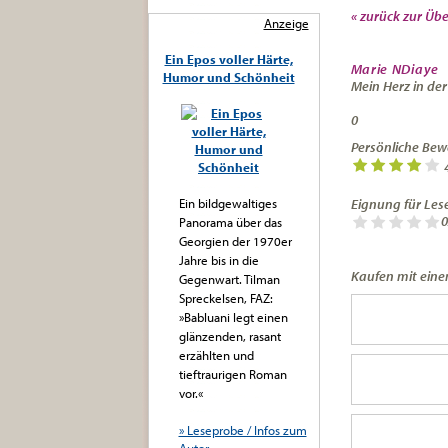
« zurück zur Übe
Anzeige
Ein Epos voller Härte,
Marie NDiaye
Humor und Schönheit
Mein Herz in de
0
Persönliche Bew
Ein bildgewaltiges
Eignung für Lese
0
Panorama über das
Georgien der 1970er
Jahre bis in die
Kaufen mit einem
Gegenwart. Tilman
Spreckelsen, FAZ:
»Babluani legt einen
glänzenden, rasant
erzählten und
tieftraurigen Roman
vor.«
» Leseprobe / Infos zum