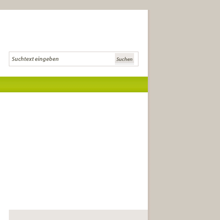
Die Literaturcommunity für Lese-
und Literaturkreise und
anspruchsvolle LeserInnen.
die besten Buchtipps
Tipps zur Gründung,
Buchauswahl und Diskussion
Infos zu Literatursendungen, -
festivals und Auszeichnungen