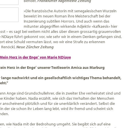
Bender,
Frankfurter Allgemeine Zeitung
»Die französische Autorin mit senegalesischen Wurzeln
beweist im neuen Roman ihre Meisterschaft bei der
Inszenierung subtilen Horrors. Und auch wenn das
mitunter abgegriffen wirkende Adjektiv «kafkaesk» hier
st – es sagt bei weitem nicht alles über diesen grossartig grauenvollen
NDiaye führt gekonnt vor, wie sehr wir in einem Denken gefangen sind,
ort eine Schuld vermuten lässt, wo wir eine Strafe zu erkennen
 Renöckl,
Neue Zürcher Zeitung
Mein Herz in der Enge‘ von Marie NDiaye
ein Herz in der Enge‘ unserer Testleserin Amica aus Marburg
 lange nachwirkt und ein gesellschaftlich wichtiges Thema behandelt,
eht.“
nn Ange sind Grundschullehrer, die in zweiter Ehe verheiratet sind und
e Kinder haben. Nadia erzählt, wie sich das Verhalten der Menschen
anscheinend plötzlich und für sie unerklärlich verändert. Selbst die
in der sie schon ihr Leben lang lebt, wird ihr fremd und scheint sich
nden.
en, wie Nadia mit der Bedrohung umgeht. Sie begibt sich auf eine