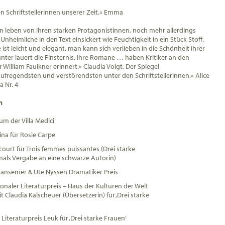
n Schriftstellerinnen unserer Zeit.« Emma
n leben von ihren starken Protagonistinnen, noch mehr allerdings
Unheimliche in den Text einsickert wie Feuchtigkeit in ein Stück Stoff.
ist leicht und elegant, man kann sich verlieben in die Schönheit ihrer
nter lauert die Finsternis. Ihre Romane … haben Kritiker an den
 William Faulkner erinnert.« Claudia Voigt, Der Spiegel
ufregendsten und verstörendsten unter den Schriftstellerinnen.« Alice
 Nr. 4
n
um der Villa Medici
ina für Rosie Carpe
court für Trois femmes puissantes (Drei starke
mals Vergabe an eine schwarze Autorin)
ansemer & Ute Nyssen Dramatiker Preis
onaler Literaturpreis – Haus der Kulturen der Welt
Claudia Kalscheuer (Übersetzerin) für ‚Drei starke
Literaturpreis Leuk für ‚Drei starke Frauen‘