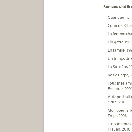
Romane und Er
Quant au rich
Comédie Class
La femme cha
Ein getreuer 
En famille, 1
Un temps de s
La Sorcière, 
Rosie Carpe, 
Tous mes amis
Freunde, 200
Autoportrait 
Grün, 2011
Mon cœur à l’
Enge, 2008
Trois femmes 
Frauen, 2010