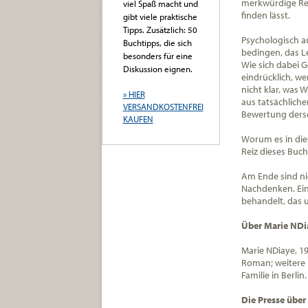
merkwürdige Reis
viel Spaß macht und
finden lässt.
gibt viele praktische
Tipps. Zusätzlich: 50
Psychologisch au
Buchtipps, die sich
bedingen, das L
besonders für eine
Wie sich dabei G
Diskussion eignen.
eindrücklich, we
nicht klar, was 
» HIER
aus tatsächlich
VERSANDKOSTENFREI
Bewertung ders
KAUFEN
Worum es in die
Reiz dieses Buch
Am Ende sind nic
Nachdenken. Ein
behandelt, das u
Über Marie NDi
Marie NDiaye, 19
Roman; weitere R
Familie in Berlin.
Die Presse über