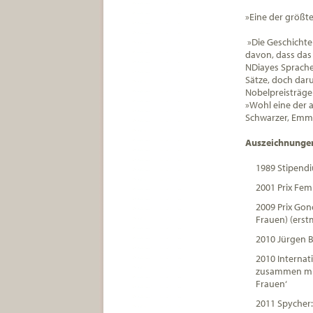
»Eine der größte
»Die Geschichte
davon, dass das 
NDiayes Sprache 
Sätze, doch daru
Nobelpreisträger
»Wohl eine der a
Schwarzer, Emma
Auszeichnunge
1989 Stipendi
2001 Prix Fem
2009 Prix Gon
Frauen) (erst
2010 Jürgen B
2010 Internati
zusammen mit 
Frauen‘
2011 Spycher: 