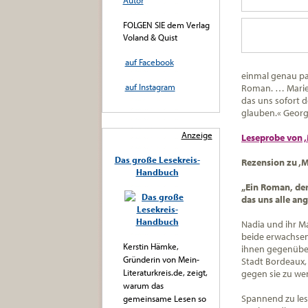
Autor
FOLGEN SIE dem Verlag
Voland & Quist
auf Facebook
einmal genau pas
auf Instagram
Roman. … Marie 
das uns sofort d
glauben.«
Georg
Anzeige
Leseprobe von ‚
Das große Lesekreis-
Rezension zu ‚M
Handbuch
„Ein Roman, der
das uns alle ang
Nadia und ihr Ma
beide erwachsen
Kerstin Hämke,
ihnen gegenüber 
Gründerin von Mein-
Stadt Bordeaux, 
Literaturkreis.de, zeigt,
gegen sie zu we
warum das
Spannend zu les
gemeinsame Lesen so