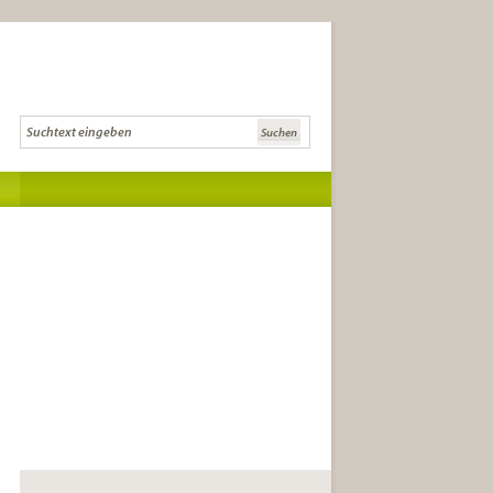
Die Literaturcommunity für Lese-
und Literaturkreise und
anspruchsvolle LeserInnen.
die besten Buchtipps
Tipps zur Gründung,
Buchauswahl und Diskussion
Infos zu Literatursendungen, -
festivals und Auszeichnungen