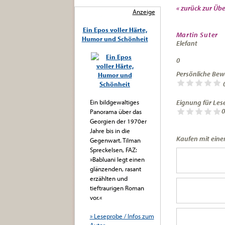
« zurück zur Übe
Anzeige
Ein Epos voller Härte,
Martin Suter
Humor und Schönheit
Elefant
0
Persönliche Bew
Ein bildgewaltiges
Eignung für Lese
0
Panorama über das
Georgien der 1970er
Jahre bis in die
Kaufen mit einem
Gegenwart. Tilman
Spreckelsen, FAZ:
»Babluani legt einen
glänzenden, rasant
erzählten und
tieftraurigen Roman
vor.«
» Leseprobe / Infos zum