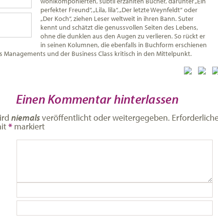
wohlkomponierten, subtil erzählten Bücher, darunter „Ein
perfekter Freund“, „Lila, lila“, „Der letzte Weynfeldt“ oder
„Der Koch“, ziehen Leser weltweit in ihren Bann. Suter
kennt und schätzt die genussvollen Seiten des Lebens,
ohne die dunklen aus den Augen zu verlieren. So rückt er
in seinen Kolumnen, die ebenfalls in Buchform erschienen
es Managements und der Business Class kritisch in den Mittelpunkt.
Einen Kommentar hinterlassen
ird
niemals
veröffentlicht oder weitergegeben. Erforderlich
mit
*
markiert