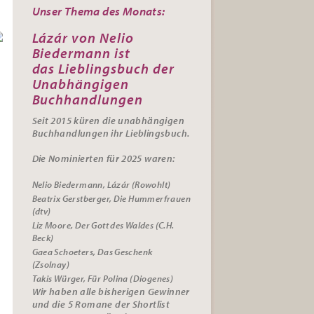
Unser Thema des Monats:
Lázár von Nelio
Biedermann ist
das
Lieblingsbuch der
Unabhängigen
Buchhandlungen
Seit 2015 küren die unabhängigen
Buchhandlungen ihr
Lieblingsbuch.
Die Nominierten für 2025 waren:
Nelio Biedermann, Lázár (Rowohlt)
Beatrix Gerstberger, Die Hummerfrauen
(dtv)
Liz Moore, Der Gott des Waldes (C.H.
Beck)
Gaea Schoeters, Das Geschenk
(Zsolnay)
Takis Würger, Für Polina (Diogenes)
Wir haben alle bisherigen Gewinner
und die 5 Romane der Shortlist