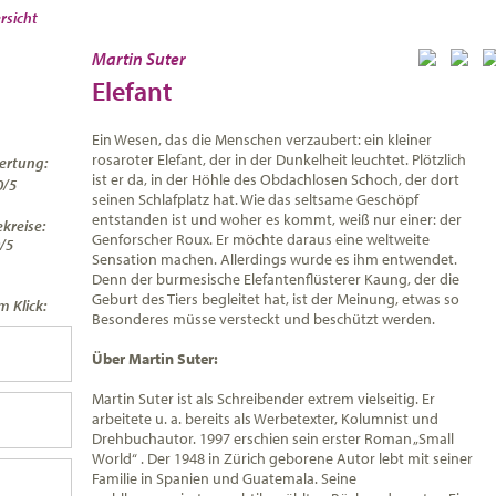
rsicht
Martin Suter
Elefant
Ein Wesen, das die Menschen verzaubert: ein kleiner
rosaroter Elefant, der in der Dunkelheit leuchtet. Plötzlich
ertung:
ist er da, in der Höhle des Obdachlosen Schoch, der dort
0/5
seinen Schlafplatz hat. Wie das seltsame Geschöpf
entstanden ist und woher es kommt, weiß nur einer: der
kreise:
Genforscher Roux. Er möchte daraus eine weltweite
/5
Sensation machen. Allerdings wurde es ihm entwendet.
Denn der burmesische Elefantenflüsterer Kaung, der die
Geburt des Tiers begleitet hat, ist der Meinung, etwas so
 Klick:
Besonderes müsse versteckt und beschützt werden.
Über Martin Suter:
Martin Suter ist als Schreibender extrem vielseitig. Er
arbeitete u. a. bereits als Werbetexter, Kolumnist und
Drehbuchautor. 1997 erschien sein erster Roman „Small
World“ . Der 1948 in Zürich geborene Autor lebt mit seiner
Familie in Spanien und Guatemala. Seine