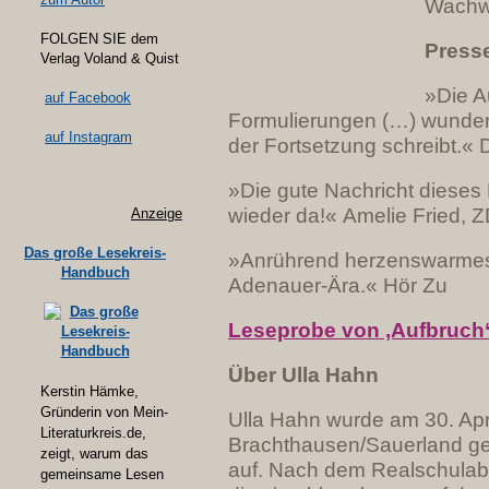
Wachwe
FOLGEN SIE dem
Press
Verlag Voland & Quist
»Die Au
auf Facebook
Formulierungen (…) wunderb
auf Instagram
der Fortsetzung schreibt.«
»Die gute Nachricht dieses 
wieder da!« Amelie Fried, Z
Anzeige
Das große Lesekreis-
»Anrührend herzenswarmes P
Handbuch
Adenauer-Ära.« Hör Zu
Leseprobe von ‚Aufbruch
Über Ulla Hahn
Kerstin Hämke,
Gründerin von Mein-
Ulla Hahn wurde am 30. Apri
Literaturkreis.de,
Brachthausen/Sauerland g
zeigt, warum das
auf. Nach dem Realschula
gemeinsame Lesen