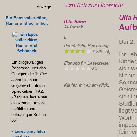
« zurück zur Übersicht
Anzeige
Ulla 
Ein Epos voller Härte,
Ulla Hahn
Humor und Schönheit
Aufb
Aufbruch
0
Der 2. 
Persönliche Bewertung:
3,8
/
5
(
4
)
Ihr Le
Kinder
Ein bildgewaltiges
Eignung für Lesekreise:
sich w
Panorama über das
0/5
Georgien der 1970er
Nichts
Jahre bis in die
Sehnsu
Kaufen mit einem Klick:
Gegenwart. Tilman
Geiste
Spreckelsen, FAZ:
sich ih
»Babluani legt einen
Studiu
glänzenden, rasant
erzählten und
liegt 
tieftraurigen Roman
Wort‹ 
vor.«
imposa
feinne
» Leseprobe / Infos
zum Autor