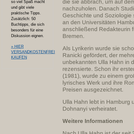
die sie abbrach, um auf dem
so viel Spaß macht
und gibt viele
na
chzuholen
. Danach
Studi
praktische Tipps.
Geschichte und Soziologie 
Zusätzlich: 50
an den Universitäten Hamb
Buchtipps, die sich
anschließend Redakteurin fü
besonders für eine
Bremen.
Diskussion eignen.
» HIER
Als Lyrikerin wurde sie sch
VERSANDKOSTENFREI
Ranicki
gefördert, der mehr
KAUFEN
unbekannten Ulla Hahn in 
rezensierte.
Schon ihr erste
(1981), wurde zu einem große
lyrisches Werk und ihre Ro
Preisen ausgezeichnet.
Ulla Hahn lebt in Hamburg 
Dohnanyi
verheiratet.
Weitere Informationen
Nach Ulla Hahn ist der seit