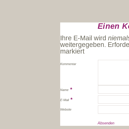
Einen K
Ihre E-Mail wird
niemal
weitergegeben. Erforde
markiert
Kommentar
*
Name
*
E-Mail
Website