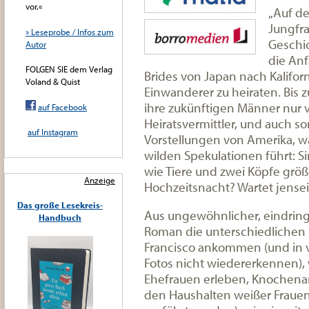
vor.«
„Auf de
Jungfra
» Leseprobe / Infos zum
Geschic
Autor
die Anf
FOLGEN SIE dem Verlag
Brides von Japan nach Kalifor
Voland & Quist
Einwanderer zu heiraten. Bis 
ihre zukünftigen Männer nur 
auf Facebook
Heiratsvermittler, und auch s
auf Instagram
Vorstellungen von Amerika, wa
wilden Spekulationen führt: S
wie Tiere und zwei Köpfe größe
Anzeige
Hochzeitsnacht? Wartet jensei
Das große Lesekreis-
Aus ungewöhnlicher, eindringl
Handbuch
Roman die unterschiedlichen S
Francisco ankommen (und in v
Fotos nicht wiedererkennen), 
Ehefrauen erleben, Knochenarb
den Haushalten weißer Fraue