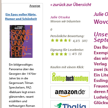
« zurück zur Übersicht
Anzeige
Julie 
Ein Epos voller Härte,
Julie Otsuka
Humor und Schönheit
Wovo
Wovon wir träumten
0
Unse
Persönliche Bewertung:
Sept
4,3
/
5
(
41
)
Das Bu
Eignung für Lesekreise:
Exempl
4/5
(5)
das wi
Verlag
Ein bildgewaltiges
Kaufen mit einem Klick:
zwei (
Panorama über das
Georgien der 1970er
Ein Lit
Jahre bis in die
Essling
Gegenwart. Tilman
Frauen
Spreckelsen, FAZ:
deren 
»Babluani legt einen
Ludwig
glänzenden, rasant
erzählten und
Glückw
tieftraurigen Roman