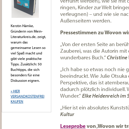
verführt werden), wie sie mit
ringen, Kinder zur Welt bringe
verleugnen) – und wie sie nac
Außenseitern werden.
Kerstin Hämke,
Pressestimmen zu Wovon wi
Gründerin von Mein-
Literaturkreis.de, zeigt,
warum das
„Von der ersten Seite an berüh
gemeinsame Lesen so
Zauberei, was die Autorin mit
viel Spaß macht und
wunderbares Buch.“
Christin
gibt viele praktische
Tipps. Zusätzlich: 50
„Ich habe so etwas noch nie 
Buchtipps, die sich
beeindruckt. Wie Julie Otsuka 
besonders für eine
Diskussion eignen.
Perspektive, das ist atemberau
dadurch plötzlich individuell. 
» HIER
Wunder.“
Elke Heidenreich im 
VERSANDKOSTENFREI
KAUFEN
„Hier ist ein absolutes Kunsts
Kultur
Leseprobe
von ‚Wovon wir tr