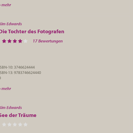
» mehr
Kim Edwards
Die Tochter des Fotografen
17 Bewertungen
ISBN-10: 3746624444
ISBN-13: 9783746624440
0
» mehr
Kim Edwards
See der Träume