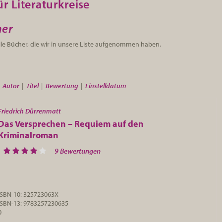
r Literaturkreise
her
alle Bücher, die wir in unsere Liste aufgenommen haben.
»
Autor
|
Titel
|
Bewertung
|
Einstelldatum
Friedrich Dürrenmatt
Das Versprechen – Requiem auf den
Kriminalroman
9 Bewertungen
ISBN-10: 325723063X
ISBN-13: 9783257230635
0