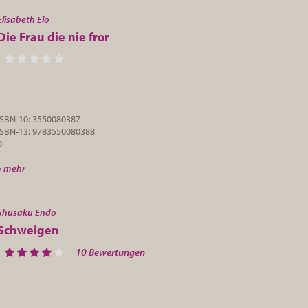
Elisabeth Elo
Die Frau die nie fror
ISBN-10: 3550080387
ISBN-13: 9783550080388
0
» mehr
Shusaku Endo
Schweigen
10 Bewertungen