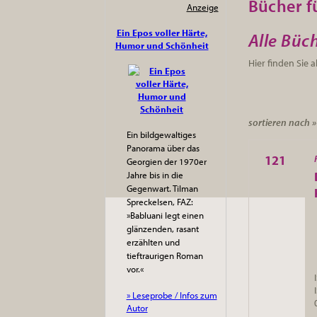
Bücher fü
Anzeige
Ein Epos voller Härte,
Alle Büc
Humor und Schönheit
Hier finden Sie 
sortieren nach 
Ein bildgewaltiges
Panorama über das
121
Georgien der 1970er
Jahre bis in die
Gegenwart. Tilman
Spreckelsen, FAZ:
»Babluani legt einen
glänzenden, rasant
erzählten und
tieftraurigen Roman
vor.«
» Leseprobe / Infos zum
Autor