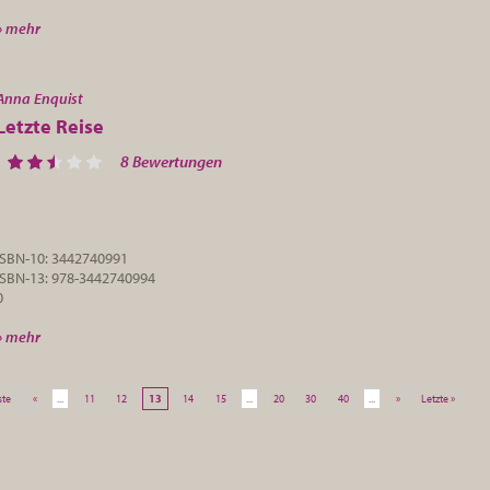
» mehr
Anna Enquist
Letzte Reise
8 Bewertungen
ISBN-10: 3442740991
ISBN-13: 978-3442740994
0
» mehr
ste
«
...
11
12
13
14
15
...
20
30
40
...
»
Letzte »