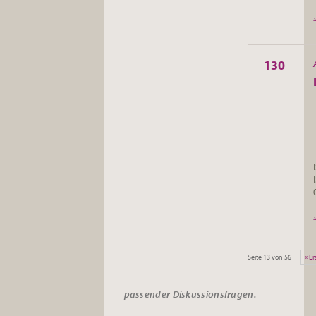
130
Seite 13 von 56
« Er
passender
Diskussionsfragen.