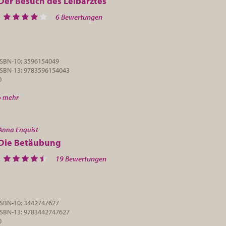
Der Besuch des Leibarztes
6 Bewertungen
ISBN-10: 3596154049
ISBN-13: 9783596154043
0
» mehr
Anna Enquist
Die Betäubung
19 Bewertungen
ISBN-10: 3442747627
ISBN-13: 9783442747627
0