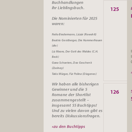
Buchhandlungen
ihr
Lieblingsbuch.
125
Die Nominierten für 2025
waren:
Nelio Biedermann, Lázár (Rowohlt)
Beatrix Gerstberger, Die Hummerfrauen
(dtv)
Liz Moore, Der Gott des Waldes (C.H.
Beck)
Gaea Schoeters, Das Geschenk
(Zsolnay)
Takis Würger, Für Polina (Diogenes)
Wir haben alle bisherigen
Gewinner und die 5
126
Romane der Shortlist
zusammengestellt –
insgesamt 55
Buchtipps
!
Und zu vielen davon gibt es
bereits
Diskussionsfragen
.
»zu den Buchtipps