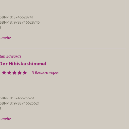
ISBN-10: 3746628741
ISBN-13: 9783746628745
0
» mehr
Kim Edwards
Der Hibiskushimmel
3 Bewertungen
ISBN-10: 3746625629
ISBN-13: 9783746625621
0
» mehr