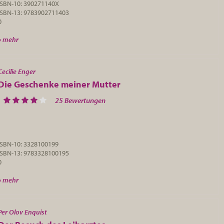
ISBN-10: 390271140X
ISBN-13: 9783902711403
0
» mehr
Cecilie Enger
Die Geschenke meiner Mutter
25 Bewertungen
ISBN-10: 3328100199
ISBN-13: 9783328100195
0
» mehr
Per Olov Enquist