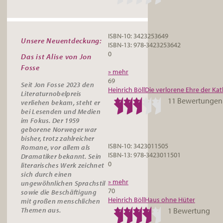
ISBN-10: 3423253649
Unsere Neuentdeckung:
ISBN-13: 978-3423253642
0
Das ist Alise von Jon
Fosse
» mehr
69
Seit Jon Fosse 2023 den
Heinrich Böll
Die verlorene Ehre der Ka
Literaturnobelpreis
11 Bewertungen
verliehen bekam, steht er
bei Lesenden und Medien
im Fokus. Der 1959
geborene Norweger war
bisher, trotz zahlreicher
ISBN-10: 3423011505
Romane, vor allem als
ISBN-13: 978-3423011501
Dramatiker bekannt. Sein
0
literarisches Werk zeichnet
sich durch einen
» mehr
ungewöhnlichen Sprachstil
70
sowie die Beschäftigung
Heinrich Böll
Haus ohne Hüter
mit großen menschlichen
Themen aus.
1 Bewertung