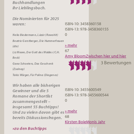
Buchhandlungen
ihr
Lieblingsbuch.
Die Nominierten für 2025
ISBN-10: 3458360158
waren:
ISBN-13: 978-3458360155
0
Nelio Biedermann, Lázár (Rowohlt)
Beatrix Gerstberger, Die Hummerfrauen
» mehr
(dtv)
67
Liz Moore, Der Gott des Waldes (C.H.
Amy Bloom
Zwischen hier und hier
Beck)
3 Bewertungen
Gaea Schoeters, Das Geschenk
(Zsolnay)
Takis Würger, Für Polina (Diogenes)
Wir haben alle bisherigen
ISBN-10: 3455600549
Gewinner und die 5
ISBN-13: 978-3455600544
Romane der Shortlist
0
zusammengestellt –
insgesamt 55
Buchtipps
!
» mehr
Und zu vielen davon gibt es
68
bereits
Diskussionsfragen
.
Kirsten Boie
Monis Jahr
»zu den Buchtipps