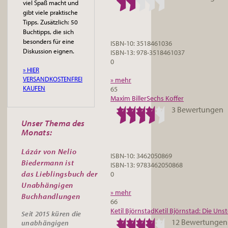
viel Spaß macht und
gibt viele praktische
Tipps. Zusätzlich: 50
Buchtipps, die sich
besonders für eine
ISBN-10: 3518461036
Diskussion eignen.
ISBN-13: 978-3518461037
0
» HIER
VERSANDKOSTENFREI
» mehr
KAUFEN
65
Maxim Biller
Sechs Koffer
3 Bewertungen
Unser Thema des
Monats:
Lázár von Nelio
ISBN-10: 3462050869
Biedermann ist
ISBN-13: 9783462050868
das
Lieblingsbuch der
0
Unabhängigen
» mehr
Buchhandlungen
66
Ketil Björnstad
Ketil Björnstad: Die Uns
Seit 2015 küren die
12 Bewertungen
unabhängigen