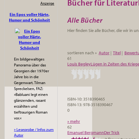
Bücher für Literatur
Anzeige
Ein Epos voller Härte,
Alle Bücher
Humor und Schönheit
Hier finden Sie alle Bücher, die wir i
sortieren nach »
Autor
|
Titel
|
Bewert
61
Ein bildgewaltiges
Louis Begley
Lügen in Zeiten des Krieg
Panorama über das
Georgien der 1970er
Jahre bis in die
Gegenwart. Tilman
Spreckelsen, FAZ:
»Babluani legt einen
ISBN-10: 3518390465
glänzenden, rasant
ISBN-13: 978-3518390467
erzählten und
0
tieftraurigen Roman
vor.«
» mehr
62
» Leseprobe / Infos zum
Emanuel Bergmann
Der Trick
Autor