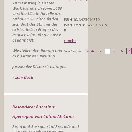
Zum Einstieg in Fosses
Werk bietet sich seine 2003
veröffentlichte Novelle an.
Auf nur 120 Seiten finden
ISBN-10: 3423016310
sich dort der Stil und die
ISBN-13: 978-3423016315
existentiellen Fragen des
0
Menschseins, für die Fosse
bekannt ist.
» mehr
Wir stellen den Roman und
Seite 7 von 56
« Erste
«
...
5
6
7
den Autor vor, inklusive
passender
Diskussionsfragen.
» zum Buch
Besonderer Buchtipp:
Apeirogon von Colum McCann
Rami und Bassam sind Freunde und
wohnen im selben Land nah