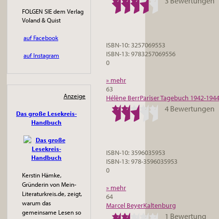
3 Bewertungen
FOLGEN SIE dem Verlag
Voland & Quist
auf Facebook
ISBN-10: 3257069553
ISBN-13: 9783257069556
auf Instagram
0
» mehr
63
Anzeige
Hélène Berr
Pariser Tagebuch 1942-194
4 Bewertungen
Das große Lesekreis-
Handbuch
ISBN-10: 3596035953
ISBN-13: 978-3596035953
0
Kerstin Hämke,
Gründerin von Mein-
» mehr
Literaturkreis.de, zeigt,
64
warum das
Marcel Beyer
Kaltenburg
gemeinsame Lesen so
1 Bewertung