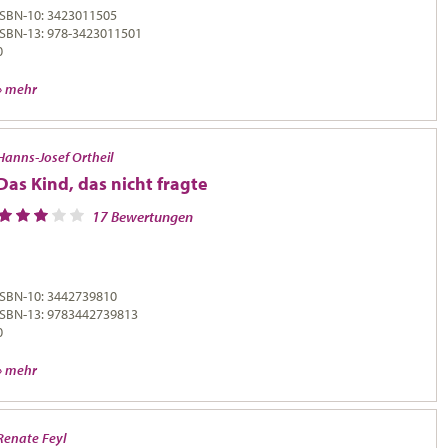
ISBN-10: 3423011505
ISBN-13: 978-3423011501
0
» mehr
Hanns-Josef Ortheil
Das Kind, das nicht fragte
17 Bewertungen
ISBN-10: 3442739810
ISBN-13: 9783442739813
0
» mehr
Renate Feyl