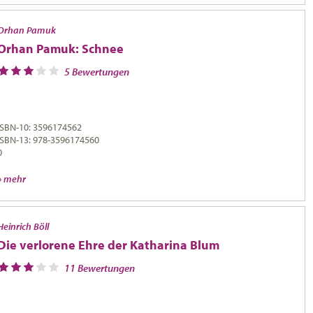
Orhan Pamuk
Orhan Pamuk: Schnee
5 Bewertungen
ISBN-10: 3596174562
ISBN-13: 978-3596174560
0
» mehr
Heinrich Böll
Die verlorene Ehre der Katharina Blum
11 Bewertungen