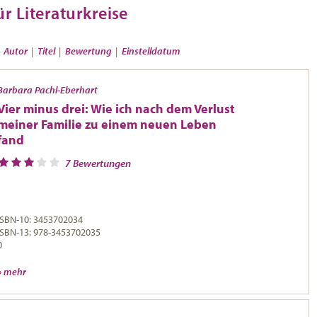
r Literaturkreise
»
Autor
|
Titel
|
Bewertung
|
Einstelldatum
Barbara Pachl-Eberhart
Vier minus drei: Wie ich nach dem Verlust
meiner Familie zu einem neuen Leben
fand
7 Bewertungen
ISBN-10: 3453702034
ISBN-13: 978-3453702035
0
» mehr