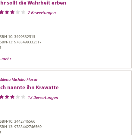
Ihr sollt die Wahrheit erben
7 Bewertungen
ISBN-10: 3499332515
ISBN-13: 9783499332517
0
» mehr
Milena Michiko Flasar
Ich nannte ihn Krawatte
12 Bewertungen
ISBN-10: 3442746566
ISBN-13: 9783442746569
0