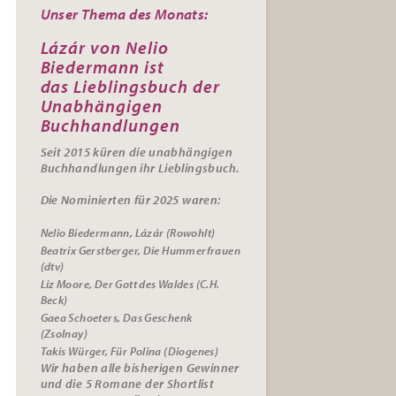
Unser Thema des Monats:
Lázár von Nelio
Biedermann ist
das
Lieblingsbuch der
Unabhängigen
Buchhandlungen
Seit 2015 küren die unabhängigen
Buchhandlungen ihr
Lieblingsbuch.
Die Nominierten für 2025 waren:
Nelio Biedermann, Lázár (Rowohlt)
Beatrix Gerstberger, Die Hummerfrauen
(dtv)
Liz Moore, Der Gott des Waldes (C.H.
Beck)
Gaea Schoeters, Das Geschenk
(Zsolnay)
Takis Würger, Für Polina (Diogenes)
Wir haben alle bisherigen Gewinner
und die 5 Romane der Shortlist