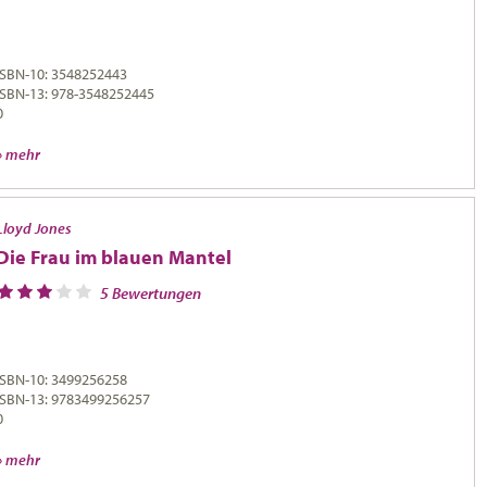
ISBN-10: 3548252443
ISBN-13: 978-3548252445
0
» mehr
Lloyd Jones
Die Frau im blauen Mantel
5 Bewertungen
ISBN-10: 3499256258
ISBN-13: 9783499256257
0
» mehr