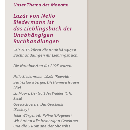
Unser Thema des Monats:
Lázár von Nelio
Biedermann ist
das
Lieblingsbuch der
Unabhängigen
Buchhandlungen
Seit 2015 küren die unabhängigen
Buchhandlungen ihr
Lieblingsbuch.
Die Nominierten für 2025 waren:
Nelio Biedermann, Lázár (Rowohlt)
Beatrix Gerstberger, Die Hummerfrauen
(dtv)
Liz Moore, Der Gott des Waldes (C.H.
Beck)
Gaea Schoeters, Das Geschenk
(Zsolnay)
Takis Würger, Für Polina (Diogenes)
Wir haben alle bisherigen Gewinner
und die 5 Romane der Shortlist