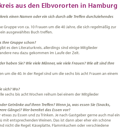
rkreis aus den Elbvororten in Hamburg
rkreis einen Namen oder ein sich durch alle Treffen durchziehendes
ine Gruppe von ca. 10 Frauen um die 40 Jahre, die sich regelmäßig zur
ein ausgewähltes Buch treffen.
es Ihre Gruppe schon?
gibt es den Literaturkreis, allerdings sind einige Mitglieder
andere neu dazu gekommen im Laufe der Zeit.
eder haben Sie? Wie viele Männer, wie viele Frauen? Wie alt sind Ihre
en um die 40. In der Regel sind um die sechs bis acht Frauen an einem
ie sich? Wo?
alle sechs bis acht Wochen reihum bei einem der Mitglieder
oder Getränke auf Ihren Treffen? Wenn ja, was essen Sie (Snacks,
ere Gänge)? Wer bereitet das Essen vor?
r etwas zu Essen und zu Trinken. Je nach Gastgeber gerne auch mal ein
 mit entsprechenden Weinen. Das ist dann aber eher ein schöne
d nicht die Regel: Käseplatte, Flammkuchen oder verschiedene