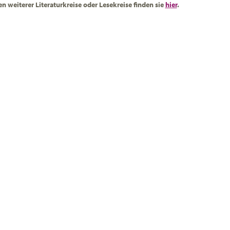
n weiterer Literaturkreise oder Lesekreise finden sie
hier
.