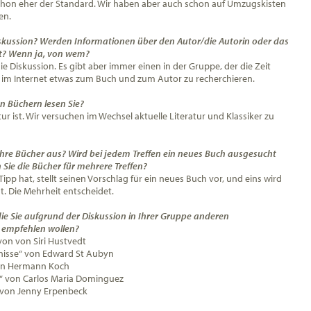
schon eher der Standard. Wir haben aber auch schon auf Umzugskisten
en.
Diskussion? Werden Informationen über den Autor/die Autorin oder das
t? Wenn ja, von wem?
ie Diskussion. Es gibt aber immer einen in der Gruppe, der die Zeit
 im Internet etwas zum Buch und zum Autor zu recherchieren.
n Büchern lesen Sie?
tur ist. Wir versuchen im Wechsel aktuelle Literatur und Klassiker zu
Ihre Bücher aus? Wird bei jedem Treffen ein neues Buch ausgesucht
Sie die Bücher für mehrere Treffen?
Tipp hat, stellt seinen Vorschlag für ein neues Buch vor, und eins wird
. Die Mehrheit entscheidet.
die Sie aufgrund der Diskussion in Ihrer Gruppe anderen
n empfehlen wollen?
 von von Siri Hustvedt
nisse“ von Edward St Aubyn
von Hermann Koch
“ von Carlos Maria Dominguez
von Jenny Erpenbeck