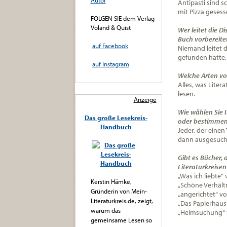
Autor
Antipasti sind 
mit Pizza gesess
FOLGEN SIE dem Verlag
Voland & Quist
Wer leitet die 
Buch vorbereite
auf Facebook
Niemand leitet d
gefunden hatte,
auf Instagram
Welche Arten vo
Alles, was Litera
lesen.
Anzeige
Wie wählen Sie 
Das große Lesekreis-
oder bestimmen 
Handbuch
Jeder, der einen 
dann ausgesucht
Gibt es Bücher, 
Literaturkreise
„Was ich liebte“
Kerstin Hämke,
„Schöne Verhält
Gründerin von Mein-
„angerichtet“ 
Literaturkreis.de, zeigt,
„Das Papierhaus
warum das
„Heimsuchung“ 
gemeinsame Lesen so