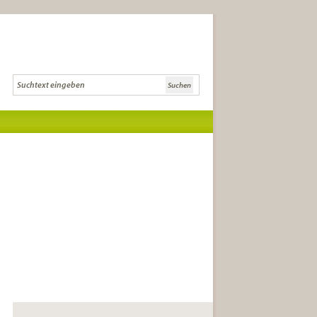
Die Literaturcommunity für Lese-
und Literaturkreise und
anspruchsvolle LeserInnen.
die besten Buchtipps
Tipps zur Gründung,
Buchauswahl und Diskussion
Infos zu Literatursendungen, -
festivals und Auszeichnungen