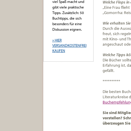
viel Spaß macht und
Welche Flops in
gibt viele praktische
„Eine Frau flieh
„Gomorrha: Reis
Tipps. Zusätzlich: 50
Buchtipps, die sich
Wie erhalten Si
besonders für eine
Durch die Auswah
Diskussion eignen.
freut, sich rege
mit Kino- und T
» HIER
angeschaut ode
VERSANDKOSTENFREI
KAUFEN
Welche Tipps kö
Die Bücher sollte
Erfahrung ist, d
gefällt.
**********
Die besten Buch
Literaturkreise
Buchempfehlung
Sie sind Mitgli
vorstellen? Sch
überzeugen Sie 