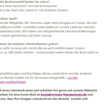
 der Buchauswahl hatten Sie schon?
t vor einer Nachricht“ von David Grossman
e in das Reich der Camorra“
von Roberto Saviano
e Ihren Spaß?
l der Mitglieder. Wir sind eine super nette Gruppe an Frauen, die sich
lmäßig zu treffen. Zusätzlich verknüpfen wir unsere Liebe zur Literatur
heaterbesuchen. Wir haben uns entsprechende Literaturverfilmungen
r waren gemeinsam auf einer Lesung.
nnen Sie anderen Literaturkreisen geben?
n nicht zu lang sein, damit alle sie auch wirklich lesen. Unsere
ass ca. 300 Seiten reichen – insbesondere wenn einem das Buch nicht so
empfehlungen und Buchtipps dieses Lesekreises und der anderen
 des Monats haben wir für Sie zusammengestellt.
» zu den
en und Buchtipps
ed eines Literaturkreises und möchten Ihn gerne auf unserer Webseite
reiben Sie eine kurze Mail an
kontakt@mein-literaturkreis.de
und
uns, dass Ihre Gruppe ‚Literaturkreis des Monats‘ werden soll.