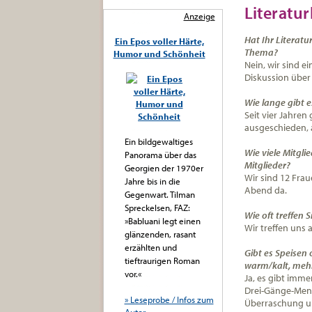
Literatu
Anzeige
Hat Ihr Literatu
Ein Epos voller Härte,
Thema?
Humor und Schönheit
Nein, wir sind e
Diskussion über 
Wie lange gibt 
Seit vier Jahren 
ausgeschieden, 
Ein bildgewaltiges
Wie viele Mitgli
Panorama über das
Mitglieder?
Georgien der 1970er
Wir sind 12 Frau
Jahre bis in die
Abend da.
Gegenwart. Tilman
Spreckelsen, FAZ:
Wie oft treffen S
»Babluani legt einen
Wir treffen uns 
glänzenden, rasant
erzählten und
Gibt es Speisen 
tieftraurigen Roman
warm/kalt, mehr
vor.«
Ja, es gibt imme
Drei-Gänge-Menü
» Leseprobe / Infos zum
Überraschung un