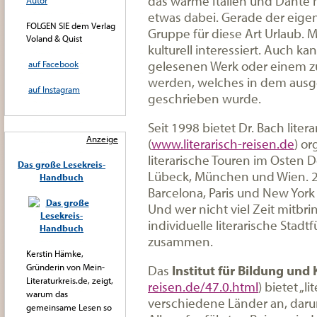
das warme Italien und Dante 
Autor
etwas dabei. Gerade der eigene
FOLGEN SIE dem Verlag
Gruppe für diese Art Urlaub. Ma
Voland & Quist
kulturell interessiert. Auch ka
gelesenen Werk oder einem z
auf Facebook
werden, welches in dem ausge
auf Instagram
geschrieben wurde.
Seit 1998 bietet Dr. Bach liter
Anzeige
(
www.literarisch-reisen.de
) o
literarische Touren im Osten 
Das große Lesekreis-
Lübeck, München und Wien. 20
Handbuch
Barcelona, Paris und New Yor
Und wer nicht viel Zeit mitbrin
individuelle literarische Stad
zusammen.
Kerstin Hämke,
Gründerin von Mein-
Das
Institut für Bildung und 
Literaturkreis.de, zeigt,
reisen.de/47.0.html
) bietet „l
warum das
verschiedene Länder an, darunt
gemeinsame Lesen so