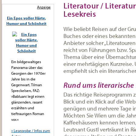
Literatour / Literat
Anzeige
Lesekreis
Ein Epos voller Härte,
Humor und Schönheit
Wie beliebt Reisen auf der Gr
Buches oder eines bekannten 
Anbieter solcher „Literatoure
reicht von Führungen bzw. Sp
Thema über eine Übernachtung
Ein bildgewaltiges
einer mehrtägigen Kurzreise. 
Panorama über das
empfiehlt sich ein literarische
Georgien der 1970er
Jahre bis in die
Rund ums literarische 
Gegenwart. Tilman
Spreckelsen, FAZ:
Das richtige Reiseprogramm zu
»Babluani legt einen
Blick und ein Klick auf die We
glänzenden, rasant
genügen und mehrere Tage inf
erzählten und
tieftraurigen Roman
Möchten Sie Wien um die Jah
vor.«
Kaffeehäusern kennen lernen,
Leutnant Gustl verträumt in R
» Leseprobe / Infos zum