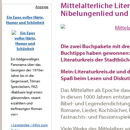
Mittelalterliche Lite
Anzeige
Nibelungenlied und
Ein Epos voller Härte,
Humor und Schönheit
Die zwei Buchpakete mit drei
Buchtipps haben gewonnen: 
Literaturkreis der Stadtbüch
Ein bildgewaltiges
Panorama über das
Georgien der 1970er
Mein-Literaturkreis.de und 
Jahre bis in die
Spaß beim Lesen und Diskut
Gegenwart. Tilman
Spreckelsen, FAZ:
Das Mittelalter als Epoche dau
»Babluani legt einen
In diesen 1000 Jahren entsta
glänzenden, rasant
Bibel- und Legendendichtung, 
erzählten und
tieftraurigen Roman
Romane, Lieder, Kochbücher,
vor.«
Fastnachts- und Passionsspiel
» Leseprobe / Infos zum
Viele Werke des Mittelalters w