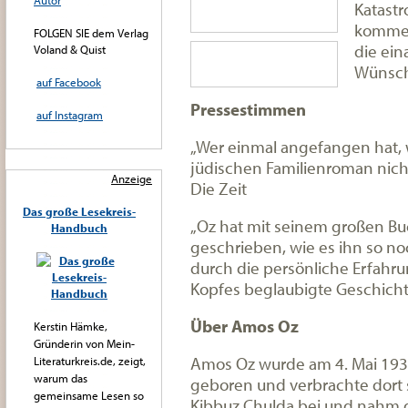
Autor
Katast
kommen
FOLGEN SIE dem Verlag
die ein
Voland & Quist
Wünsche
auf Facebook
Pressestimmen
auf Instagram
„Wer einmal angefangen hat, 
jüdischen Familienroman nich
Anzeige
Die Zeit
Das große Lesekreis-
„Oz hat mit seinem großen B
Handbuch
geschrieben, wie es ihn so noch
durch die persönliche Erfahr
Kopfes beglaubigte Geschichte
Über Amos Oz
Kerstin Hämke,
Gründerin von Mein-
Amos Oz wurde am 4. Mai 1939
Literaturkreis.de, zeigt,
warum das
geboren und verbrachte dort s
gemeinsame Lesen so
Kibbuz Chulda bei und nahm 