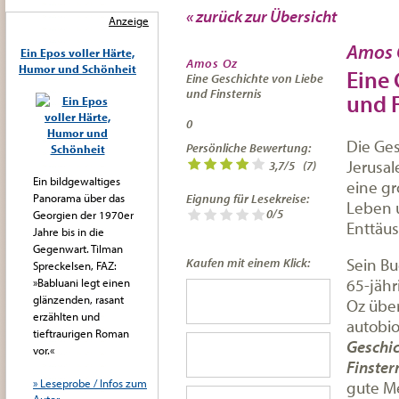
« zurück zur Übersicht
Anzeige
Amos 
Ein Epos voller Härte,
Amos Oz
Humor und Schönheit
Eine 
Eine Geschichte von Liebe
und Finsternis
und F
0
Die Ge
Persönliche Bewertung:
Jerusal
3,7
/
5
(
7
)
Ein bildgewaltiges
eine gr
Panorama über das
Eignung für Lesekreise:
Leben 
0/5
Georgien der 1970er
Enttäu
Jahre bis in die
Gegenwart. Tilman
Sein Bu
Kaufen mit einem Klick:
Spreckelsen, FAZ:
65-jähr
»Babluani legt einen
glänzenden, rasant
Oz über
erzählten und
autobi
tieftraurigen Roman
Geschic
vor.«
Finster
» Leseprobe / Infos zum
gute M