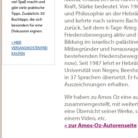
viel Spaß macht und
Kraft, Stärke bedeutet. Von 196
gibt viele praktische
und Philosophie an der Hebrä
Tipps. Zusätzlich: 50
und kehrte nach seinem Bache
Buchtipps, die sich
besonders für eine
zurück. Seit dem 6-Tage-Krieg i
Diskussion eignen.
Friedensbewegung aktiv und b
Bildung im israelisch-palästine
» HIER
Mitbegründer und herausragen
VERSANDKOSTENFREI
KAUFEN
bestehenden Friedensbeweg
now). Seit 1987 lehrt er Hebrä
Universität von Negev, Bees
in 37 Sprachen übersetzt. Er h
Auszeichnungen erhalten.
Wir haben zu Amos Oz eine au
zusammengestellt, mit weiter
eine Übersicht seiner Werke, 
einem Video, etc.
» zur Amos-Oz-Autorenseite