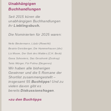
Unabhängigen
Buchhandlungen
Seit 2015 küren die
unabhängigen Buchhandlungen
ihr
Lieblingsbuch.
Die Nominierten für 2025 waren:
Nelio Biedermann, Lázár (Rowohlt)
Beatrix Gerstberger, Die Hummerfrauen (dtv)
Liz Moore, Der Gott des Waldes (C.H. Beck)
Gaea Schoeters, Das Geschenk (Zsolnay)
Takis Würger, Für Polina (Diogenes)
Wir haben alle bisherigen
Gewinner und die 5 Romane der
Shortlist zusammengestellt –
insgesamt 55
Buchtipps
! Und zu
vielen davon gibt es
bereits
Diskussionsfragen
.
»zu den Buchtipps