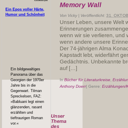
Memory Wall
Ein Epos voller Härte,
Humor und Schönheit
Von
Vicky
|
Veröffentlicht:
31. OKTO
Unser Leben, unsere Welt 
Erinnerungen zusammengeha
wenn wir sie verlieren, und 
wenn andere unsere Erinn
Der 74-jährigen Alma Konac
Kapstadt lebt, widerfährt gen
Gedächtnis. Unbekannte bre
auf […]
Ein bildgewaltiges
Panorama über das
In
Bücher für Literaturkreise
,
Erzählu
Georgien der 1970er
Jahre bis in die
Anthony Doerr
|
Genre:
Erzählungen/K
Gegenwart. Tilman
Spreckelsen, FAZ:
»Babluani legt einen
glänzenden, rasant
erzählten und
Unser
tieftraurigen Roman
Thema
vor.«
des