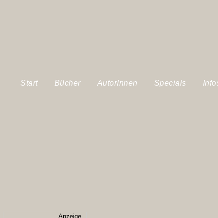
Start
Bücher
AutorInnen
Specials
Info
Anzeige