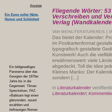
Anzeige
Fliegende Wörter: 53
Ein Epos voller Härte,
Verschreiben und Ve
Humor und Schönheit
Verlag (Wandkalender
Von
|
V
MEINLITERATURKREIS
Das bietet der Kalender: Pr
im Postkartenformat gestalt
typografisch gestaltete Gedi
Kunstwerk! Auch die vielfäl
erwähnenswert: viele Länd
abgedeckt. Toll die Idee je
Ein bildgewaltiges
Kleines Manko: Der Kalender 
Panorama über das
Georgien der 1970er
sondern […]
Jahre bis in die
Gegenwart. Tilman
In
Literaturkalender
veröffentl
Spreckelsen, FAZ:
Literaturkalender
|
Kommentie
»Babluani legt einen
glänzenden, rasant
erzählten und
tieftraurigen Roman