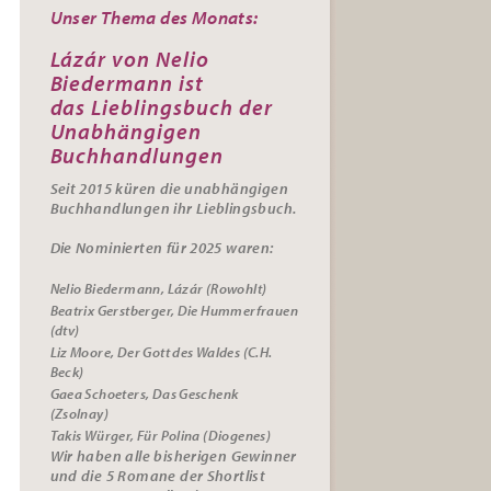
Unser Thema des Monats:
Lázár von Nelio
Biedermann ist
das
Lieblingsbuch der
Unabhängigen
Buchhandlungen
Seit 2015 küren die unabhängigen
Buchhandlungen ihr
Lieblingsbuch.
Die Nominierten für 2025 waren:
Nelio Biedermann, Lázár (Rowohlt)
Beatrix Gerstberger, Die Hummerfrauen
(dtv)
Liz Moore, Der Gott des Waldes (C.H.
Beck)
Gaea Schoeters, Das Geschenk
(Zsolnay)
Takis Würger, Für Polina (Diogenes)
Wir haben alle bisherigen Gewinner
und die 5 Romane der Shortlist