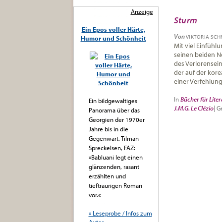
Anzeige
Sturm
Ein Epos voller Härte,
Von
VIKTORIA SCH
Humor und Schönheit
Mit viel Einfühl
seinen beiden N
des Verlorensein
der auf der kor
einer Verfehlung
In
Bücher für Liter
Ein bildgewaltiges
J.M.G. Le Clézio
|
G
Panorama über das
Georgien der 1970er
Jahre bis in die
Gegenwart. Tilman
Spreckelsen, FAZ:
»Babluani legt einen
glänzenden, rasant
erzählten und
tieftraurigen Roman
vor.«
» Leseprobe / Infos zum