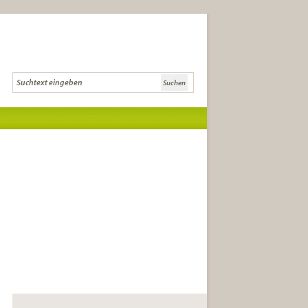
Die Literaturcommunity für Lese-
und Literaturkreise und
anspruchsvolle LeserInnen.
die besten Buchtipps
Tipps zur Gründung,
Buchauswahl und Diskussion
Infos zu Literatursendungen, -
festivals und Auszeichnungen