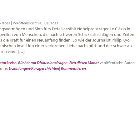
|
Veröffentlicht:
NEIDER
18. JULI 2017
ungsvermögen und Sinn fürs Detail erzählt Nobelpreisträger Le Clézio in
ovellen von Menschen, die nach schweren Schicksalsschlägen und Zeiten
s die Kraft für einen Neuanfang finden. So wie der Journalist Philip Kyo,
eanischen Insel Udo einer verlorenen Liebe nachspürt und der schwer an
 in seiner […]
aturkreise
,
Bücher mit Diskussionsfragen
,
Neu diesen Monat
veröffentlicht
|
Autor:
enre:
Erzählungen/Kurzgeschichten
|
Kommentieren