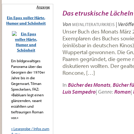
Anzeige
Das etruskische Lächeln
Ein Epos voller Härte,
Humor und Schönheit
Von
|
Veröffe
MEINLITERATURKREIS
Unser Buch des Monats März 2
Exemplaren des Buches sowie 
(einlösbar in deutschen Kinos)
Wuppertal gewonnen. Die Gru
Paaren gegründet, die gerne m
Ein bildgewaltiges
diskutieren wollten. Der geal
Panorama über das
Roncone, […]
Georgien der 1970er
Jahre bis in die
Gegenwart. Tilman
In
Bücher des Monats
,
Bücher fü
Spreckelsen, FAZ:
Luis Sampedro
|
Genre:
Roman
|
»Babluani legt einen
glänzenden, rasant
erzählten und
tieftraurigen Roman
vor.«
» Leseprobe / Infos zum