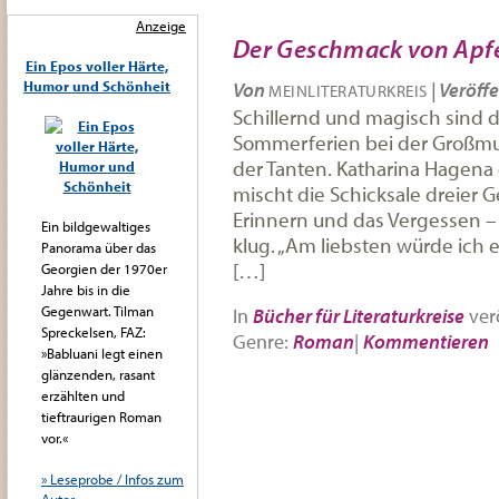
Anzeige
Der Geschmack von Apf
Ein Epos voller Härte,
Humor und Schönheit
Von
|
Veröffe
MEINLITERATURKREIS
Schillernd und magisch sind 
Sommerferien bei der Großmut
der Tanten. Katharina Hagena 
mischt die Schicksale dreier 
Erinnern und das Vergessen 
Ein bildgewaltiges
klug. „Am liebsten würde ich
Panorama über das
[…]
Georgien der 1970er
Jahre bis in die
Gegenwart. Tilman
In
Bücher für Literaturkreise
verö
Spreckelsen, FAZ:
Genre:
Roman
|
Kommentieren
»Babluani legt einen
glänzenden, rasant
erzählten und
tieftraurigen Roman
vor.«
» Leseprobe / Infos zum