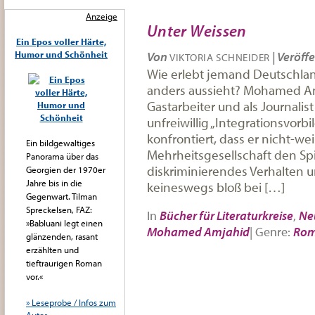
Anzeige
Unter Weissen
Ein Epos voller Härte,
Humor und Schönheit
Von
|
Veröffe
VIKTORIA SCHNEIDER
Wie erlebt jemand Deutschland
anders aussieht? Mohamed A
Gastarbeiter und als Journalis
unfreiwillig „Integrationsvorbi
konfrontiert, dass er nicht-wei
Ein bildgewaltiges
Mehrheitsgesellschaft den Spi
Panorama über das
diskriminierendes Verhalten un
Georgien der 1970er
Jahre bis in die
keineswegs bloß bei […]
Gegenwart. Tilman
Spreckelsen, FAZ:
In
Bücher für Literaturkreise
,
Ne
»Babluani legt einen
Mohamed Amjahid
|
Genre:
Ro
glänzenden, rasant
erzählten und
tieftraurigen Roman
vor.«
» Leseprobe / Infos zum