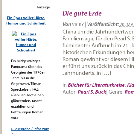
Anzeige
Die gute Erde
Ein Epos voller Härte,
Humor und Schönheit
Von
|
Veröffentlicht:
VICKY
20. MA
China um die Jahrhundertwend
Familiensaga, für den Pearl S.
fulminanter Aufbruch im 21. J
historischen Erkundungen her
Roman gewinnt vor diesem Hi
Ein bildgewaltiges
er führt uns zurück in das Ch
Panorama über das
Jahrhunderts, in […]
Georgien der 1970er
Jahre bis in die
Gegenwart. Tilman
In
Bücher für Literaturkreise
,
Kla
Spreckelsen, FAZ:
Autor:
Pearl S. Buck
|
Genre:
Ro
»Babluani legt einen
glänzenden, rasant
erzählten und
tieftraurigen Roman
vor.«
» Leseprobe / Infos zum