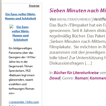
Anzeige
Sieben Minuten nach Mi
Ein Epos voller Härte,
Humor und Schönheit
Von
|
Veröffe
MEINLITERATURKREIS
Das Buch-/Filmpaket hat ein Fa
gewonnen. Seit 8 Jahren disk
regelmäßig Bücher. Das Paket
‚Sieben Minuten nach Mitternac
Filmplakate. Sie möchten in Ih
Ein bildgewaltiges
zusammen mit der jeweiligen 
Panorama über das
tolle Idee! Zur Unterstützung 
Georgien der 1970er
Jahre bis in die
Diskussionsfragen […]
Gegenwart. Tilman
Spreckelsen, FAZ:
In
Bücher für Literaturkreise
verö
»Babluani legt einen
Dowd
|
Genre:
Roman
|
Komment
glänzenden, rasant
erzählten und
tieftraurigen Roman
vor.«
» Leseprobe / Infos zum