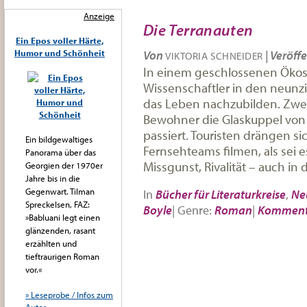
Anzeige
Die Terranauten
Ein Epos voller Härte,
Humor und Schönheit
Von
|
Veröffe
VIKTORIA SCHNEIDER
In einem geschlossenen Ök
Wissenschaftler in den neunz
das Leben nachzubilden. Zwei 
Bewohner die Glaskuppel von „
passiert. Touristen drängen s
Ein bildgewaltiges
Fernsehteams filmen, als sei es
Panorama über das
Missgunst, Rivalität – auch in 
Georgien der 1970er
Jahre bis in die
Gegenwart. Tilman
In
Bücher für Literaturkreise
,
Ne
Spreckelsen, FAZ:
Boyle
|
Genre:
Roman
|
Komment
»Babluani legt einen
glänzenden, rasant
erzählten und
tieftraurigen Roman
vor.«
» Leseprobe / Infos zum