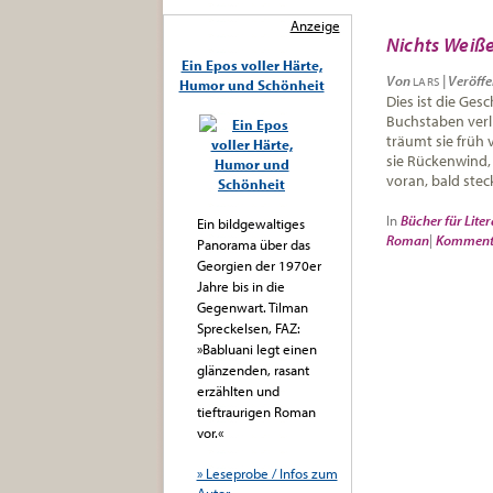
Anzeige
Nichts Weiß
Ein Epos voller Härte,
Von
|
Veröffe
LARS
Humor und Schönheit
Dies ist die Gesc
Buchstaben verli
träumt sie früh
sie Rückenwind, 
voran, bald stec
In
Bücher für Liter
Ein bildgewaltiges
Roman
|
Komment
Panorama über das
Georgien der 1970er
Jahre bis in die
Gegenwart. Tilman
Spreckelsen, FAZ:
»Babluani legt einen
glänzenden, rasant
erzählten und
tieftraurigen Roman
vor.«
» Leseprobe / Infos zum