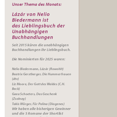
Unser Thema des Monats:
Lázár von Nelio
Biedermann ist
das
Lieblingsbuch der
Unabhängigen
Buchhandlungen
Seit 2015 küren die unabhängigen
Buchhandlungen ihr
Lieblingsbuch.
Die Nominierten für 2025 waren:
Nelio Biedermann, Lázár (Rowohlt)
Beatrix Gerstberger, Die Hummerfrauen
(dtv)
Liz Moore, Der Gott des Waldes (C.H.
Beck)
Gaea Schoeters, Das Geschenk
(Zsolnay)
Takis Würger, Für Polina (Diogenes)
Wir haben alle bisherigen Gewinner
und die 5 Romane der Shortlist