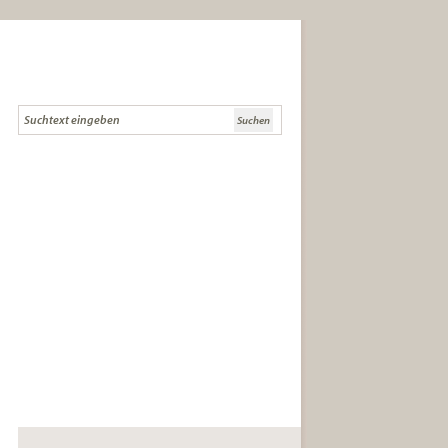
Die Literaturcommunity für Lese-
und Literaturkreise und
anspruchsvolle LeserInnen.
die besten Buchtipps
Tipps zur Gründung,
Buchauswahl und Diskussion
Infos zu Literatursendungen, -
festivals und Auszeichnungen