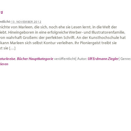
es
ntlicht:
13. NOVEMBER 2012
hichte von Marleen, die sich, noch ehe sie Lesen lernt, in die Welt der
ebt. Hineingeboren in eine erfolgreiche Werber- und Illustratorenfamilie,
 von wahrhaft Großem: der perfekten Schrift. An der Kunsthochschule hat
kann Marleen sich selbst Kontur verleihen. Ihr Pioniergeist treibt sie
kt sie […]
aturkreise
,
Bücher Hauptkategorie
veröffentlicht
|
Autor:
Ulf Erdmann Ziegler
|
Genre:
ieren