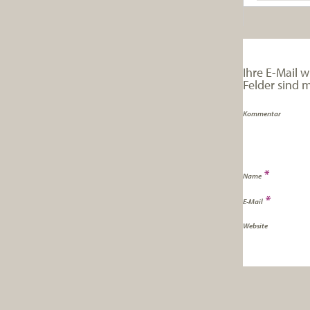
Ihre E-Mail w
Felder sind 
Kommentar
*
Name
*
E-Mail
Website