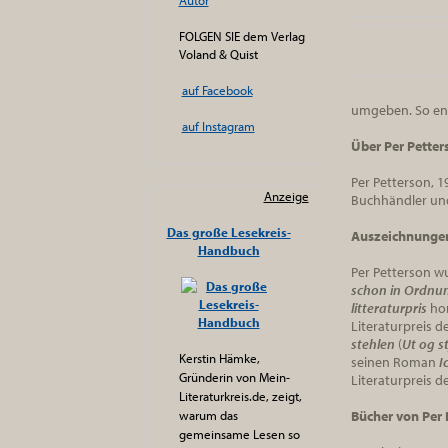
Autor
FOLGEN SIE dem Verlag
Voland & Quist
auf Facebook
umgeben. So ent
auf Instagram
Über Per Petter
Per Petterson, 1
Anzeige
Buchhändler und Ü
Das große Lesekreis-
Auszeichnunge
Handbuch
Per Petterson w
schon in Ordnu
litteraturpris
hon
Literaturpreis d
stehlen
(
Ut og s
Kerstin Hämke,
seinen Roman
I
Gründerin von Mein-
Literaturpreis d
Literaturkreis.de, zeigt,
warum das
Bücher von Per 
gemeinsame Lesen so