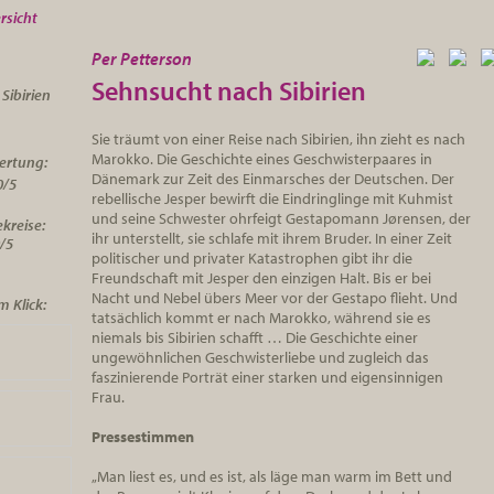
rsicht
Per Petterson
Sehnsucht nach Sibirien
Sibirien
Sie träumt von einer Reise nach Sibirien, ihn zieht es nach
Marokko. Die Geschichte eines Geschwisterpaares in
ertung:
Dänemark zur Zeit des Einmarsches der Deutschen. Der
0/5
rebellische Jesper bewirft die Eindringlinge mit Kuhmist
und seine Schwester ohrfeigt Gestapomann Jørensen, der
kreise:
ihr unterstellt, sie schlafe mit ihrem Bruder. In einer Zeit
/5
politischer und privater Katastrophen gibt ihr die
Freundschaft mit Jesper den einzigen Halt. Bis er bei
Nacht und Nebel übers Meer vor der Gestapo flieht. Und
 Klick:
tatsächlich kommt er nach Marokko, während sie es
niemals bis Sibirien schafft … Die Geschichte einer
ungewöhnlichen Geschwisterliebe und zugleich das
faszinierende Porträt einer starken und eigensinnigen
Frau.
Pressestimmen
„
Man liest es, und es ist, als läge man warm im Bett und