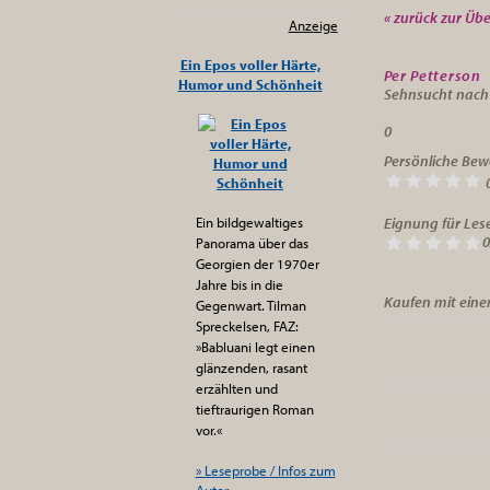
« zurück zur Übe
Anzeige
Ein Epos voller Härte,
Per Petterson
Humor und Schönheit
Sehnsucht nach 
0
Persönliche Bew
Ein bildgewaltiges
Eignung für Lese
0
Panorama über das
Georgien der 1970er
Jahre bis in die
Kaufen mit einem
Gegenwart. Tilman
Spreckelsen, FAZ:
»Babluani legt einen
glänzenden, rasant
erzählten und
tieftraurigen Roman
vor.«
» Leseprobe / Infos zum