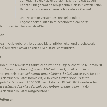
der Regen spielt Klavier auf dem Dach, und das Leben
könnte Sinn gehabt haben, jedenfalls bis zur letzten Seite.
Danach ist ja sowieso immer alles anders.«
Die Zeit
„Per Petterson versteht es, unspektakuläre
Begebenheiten mit einem besonderen Zauber zu
steht große Literatur.“
Brigitte
son
952 in Oslo geboren, ist ausgebildeter Bibliothekar und arbeitete als
bersetzer, bevor er sich als Schriftsteller etablierte.
n
urde für sein Werk mit zahlreichen Preisen ausgezeichnet. Sein Roman
Ist
ng
(
Det er greit for meg
) wurde 1992 mit dem
Spraklig samlings
oriert. Sein Buch
Sehnsucht nach Sibirien
(
Til Sibir
) wurde 1997 für den
es Nordischen Rates nominiert; 2007 erhielt Petterson für
Pferde
tjæle hester
) den mit 100.000 Euro dotierten IMPAC. 2009 wurde er für
ch verfluche den Fluss der Zeit
(
Jeg forbanner tidens elv
) mit dem
es Nordischen Rates ausgezeichnet.
Petterson