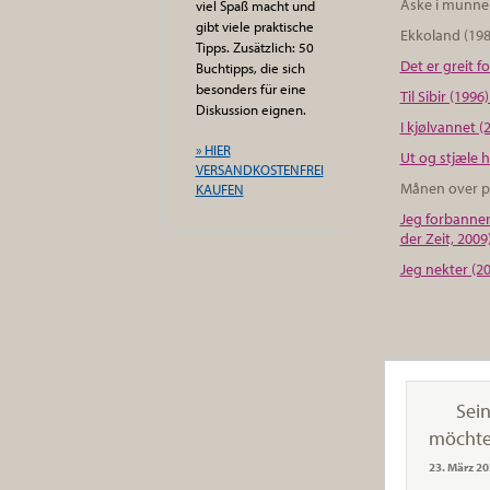
Aske i munnen
viel Spaß macht und
gibt viele praktische
Ekkoland (198
Tipps. Zusätzlich: 50
Det er greit f
Buchtipps, die sich
besonders für eine
Til Sibir (199
Diskussion eignen.
I kjølvannet (
» HIER
Ut og stjæle h
VERSANDKOSTENFREI
Månen over p
KAUFEN
Jeg forbanner 
der Zeit, 2009
Jeg nekter (20
Sein
möchte
23. März 2