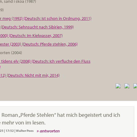
, sand i skoa (1987)
9)
or meg (1992) (Deutsch: Ist schon in Ordnung, 2011)
6) (Deutsch: Sehnsucht nach Sibirien, 1999)
2000) (Deutsch: Im Kielwasser, 2007)
ester (2003) (Deutsch: Pferde stehlen, 2006)
orten (2004)
tidens elv (2008) (Deutsch: Ich verfluche den Fluss
)
12) (Deutsch: Nicht mit mir, 2014)
 Roman „Pferde Stehlen“ hat mich begeistert und ich
 mehr von im lesen.
antworten
025
|
17:52
|
Walter Pees