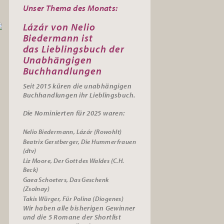
Unser Thema des Monats:
Lázár von Nelio
Biedermann ist
das
Lieblingsbuch der
Unabhängigen
Buchhandlungen
Seit 2015 küren die unabhängigen
Buchhandlungen ihr
Lieblingsbuch.
Die Nominierten für 2025 waren:
Nelio Biedermann, Lázár (Rowohlt)
Beatrix Gerstberger, Die Hummerfrauen
(dtv)
Liz Moore, Der Gott des Waldes (C.H.
Beck)
Gaea Schoeters, Das Geschenk
(Zsolnay)
Takis Würger, Für Polina (Diogenes)
Wir haben alle bisherigen Gewinner
und die 5 Romane der Shortlist