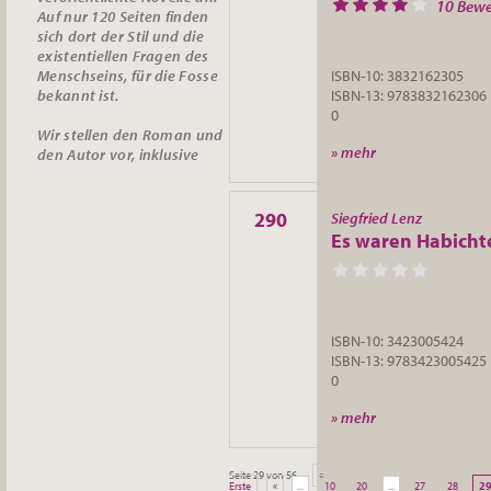
10 Bew
Auf nur 120 Seiten finden
sich dort der Stil und die
existentiellen Fragen des
Menschseins, für die Fosse
ISBN-10: 3832162305
bekannt ist.
ISBN-13: 9783832162306
0
Wir stellen den Roman und
» mehr
den Autor vor, inklusive
290
Siegfried Lenz
Es waren Habichte
ISBN-10: 3423005424
ISBN-13: 9783423005425
0
» mehr
Seite 29 von 56
«
Erste
«
...
10
20
...
27
28
2