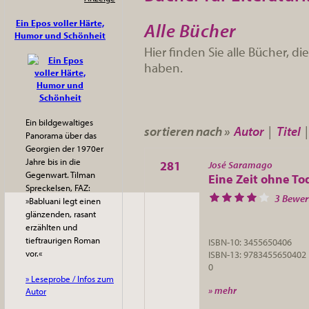
Ein Epos voller Härte,
Alle Bücher
Humor und Schönheit
Hier finden Sie alle Bücher, 
haben.
Ein bildgewaltiges
sortieren nach »
Autor
|
Titel
Panorama über das
Georgien der 1970er
Jahre bis in die
281
José Saramago
Gegenwart. Tilman
Eine Zeit ohne To
Spreckelsen, FAZ:
3 Bewe
»Babluani legt einen
glänzenden, rasant
erzählten und
tieftraurigen Roman
ISBN-10: 3455650406
vor.«
ISBN-13: 9783455650402
0
» Leseprobe / Infos zum
» mehr
Autor