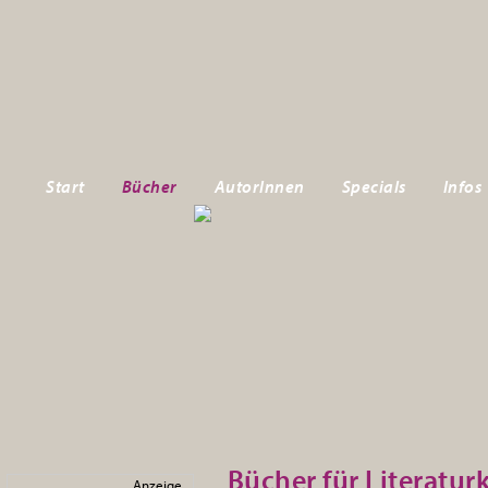
Start
Bücher
AutorInnen
Specials
Infos
Bücher für Literatur
Anzeige