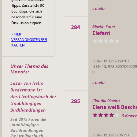
Tipps. Zusätzlich: 50
» mehr
Buchtipps, die sich
besonders für eine
Diskussion eignen.
284
Martin Suter
Elefant
» HIER
VERSANDKOSTENFREI
KAUFEN
ISBN-10: 3257069707
Unser Thema des
ISBN-13: 978-3257069709
Monats:
0
» mehr
Lázár von Nelio
Biedermann ist
das
Lieblingsbuch der
285
Claudia Pineiro
Unabhängigen
Elena weiß Besch
Buchhandlungen
3 Bewe
Seit 2015 küren die
unabhängigen
Buchhandlungen
ISBN-10: 3293205151
ihr
Lieblingsbuch.