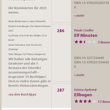
ISBN-13: 9783293205154
0
Die Nominierten für 2025
waren:
» mehr
Nelio Biedermann, Lázár (Rowohlt)
Beatrix Gerstberger, Die Hummerfrauen
286
Paulo Coelho
(dtv)
Elf Minuten
Liz Moore, Der Gott des Waldes (C.H.
Beck)
3 Bewe
Gaea Schoeters, Das Geschenk
(Zsolnay)
Takis Würger, Für Polina (Diogenes)
ISBN-10: 3257234449
Wir haben alle bisherigen
ISBN-13: 9783257234442
Gewinner und die 5
0
Romane der Shortlist
zusammengestellt –
» mehr
insgesamt 55
Buchtipps
!
Und zu vielen davon gibt es
bereits
Diskussionsfragen
.
287
Fatma Aydemir
»zu den Buchtipps
Ellbogen
13 Bew