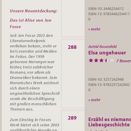
ISBN-10: 3446254412
Unsere Neuentdeckung:
ISBN-13: 9783446254411
0
Das ist Alise von Jon
Fosse
» mehr
Seit Jon Fosse 2023 den
Literaturnobelpreis
verliehen bekam, steht er
288
Astrid Rosenfeld
bei Lesenden und Medien
Elsa ungeheuer
im Fokus. Der 1959
7 Bewe
geborene Norweger war
bisher, trotz zahlreicher
Romane, vor allem als
Dramatiker bekannt. Sein
ISBN-10: 3257242948
literarisches Werk zeichnet
ISBN-13: 9783257242942
sich durch einen
0
ungewöhnlichen Sprachstil
sowie die Beschäftigung
» mehr
mit großen menschlichen
Themen aus.
289
Erzähl es nieman
Zum Einstieg in Fosses
Liebesgeschichte
Werk bietet sich seine 2003
veröffentlichte Novelle an.