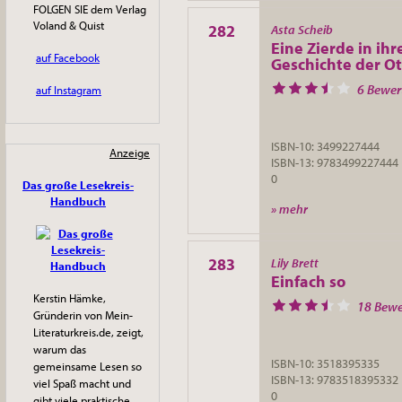
FOLGEN SIE dem Verlag
Voland & Quist
282
Asta Scheib
Eine Zierde in ih
auf Facebook
Geschichte der Ot
6 Bewe
auf Instagram
ISBN-10: 3499227444
Anzeige
ISBN-13: 9783499227444
0
Das große Lesekreis-
Handbuch
» mehr
283
Lily Brett
Einfach so
Kerstin Hämke,
18 Bew
Gründerin von Mein-
Literaturkreis.de, zeigt,
warum das
ISBN-10: 3518395335
gemeinsame Lesen so
ISBN-13: 9783518395332
viel Spaß macht und
0
gibt viele praktische