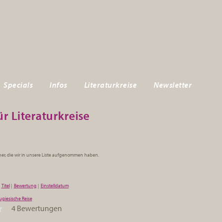
Specials
Infos
Literaturkreise
Newsletter
r Literaturkreise
cher, die wir in unsere Liste aufgenommen haben.
|
Titel
|
Bewertung
|
Einstelldatum
ugiesische Reise
4 Bewertungen