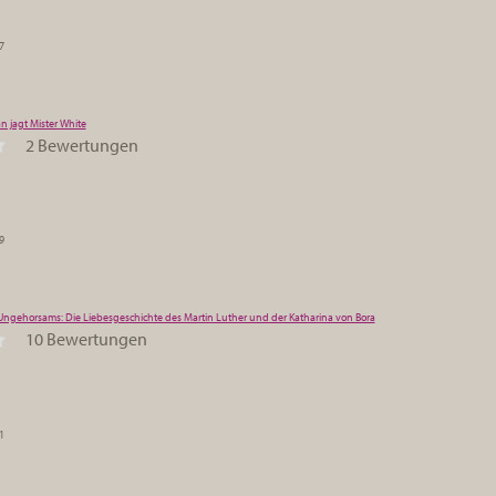
7
 jagt Mister White
2 Bewertungen
9
Ungehorsams: Die Liebesgeschichte des Martin Luther und der Katharina von Bora
10 Bewertungen
1