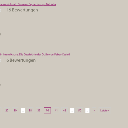
e, was ich sah: Giovanni Segantinis große Liebe
15 Bewertungen
4
in ihrem Hause: Die Geschichte der Ottilie von Faber-Castell
6 Bewertungen
4
20
30
...
38
39
40
41
42
...
50
...
»
Letzte »