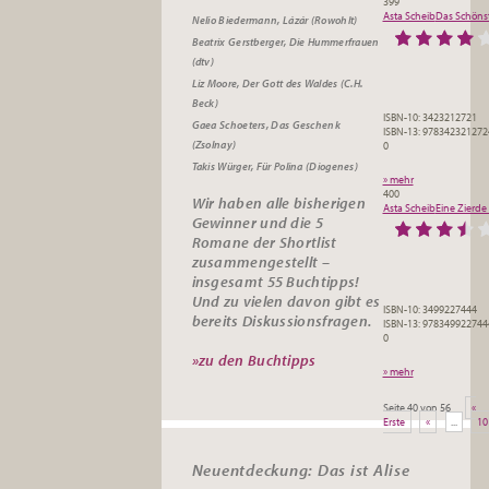
399
Asta Scheib
Das Schönst
Nelio Biedermann, Lázár (Rowohlt)
Beatrix Gerstberger, Die Hummerfrauen
(dtv)
Liz Moore, Der Gott des Waldes (C.H.
Beck)
ISBN-10: 3423212721
Gaea Schoeters, Das Geschenk
ISBN-13: 978342321272
(Zsolnay)
0
Takis Würger, Für Polina (Diogenes)
» mehr
400
Wir haben alle bisherigen
Asta Scheib
Eine Zierde 
Gewinner und die 5
Romane der Shortlist
zusammengestellt –
insgesamt 55
Buchtipps
!
Und zu vielen davon gibt es
ISBN-10: 3499227444
bereits
Diskussionsfragen
.
ISBN-13: 978349922744
0
»zu den Buchtipps
» mehr
Seite 40 von 56
«
Erste
«
...
10
Neuentdeckung: Das ist Alise