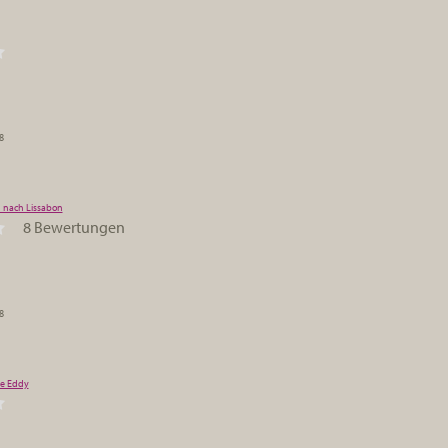
8
 nach Lissabon
8 Bewertungen
8
ge Eddy