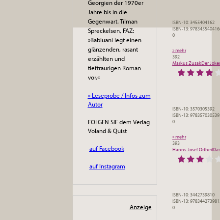
Georgien der 1970er
Jahre bis in die
Gegenwart. Tilman
ISBN-10: 3455404162
ISBN-13: 978345540416
Spreckelsen, FAZ:
0
»Babluani legt einen
glänzenden, rasant
» mehr
392
erzählten und
Markus Zusak
Der Joke
tieftraurigen Roman
vor.«
» Leseprobe / Infos zum
Autor
ISBN-10: 3570305392
ISBN-13: 978357030539
FOLGEN SIE dem Verlag
0
Voland & Quist
» mehr
393
auf Facebook
Hanns-Josef Ortheil
Das
auf Instagram
ISBN-10: 3442739810
ISBN-13: 978344273981
Anzeige
0