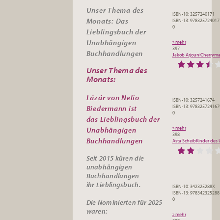
Unser Thema des
ISBN-10: 3257240171
Monats: Das
ISBN-13: 978325724017
0
Lieblingsbuch der
Unabhängigen
» mehr
397
Buchhandlungen
Jakob Arjouni
Cherryman
Unser Thema des
Monats:
Lázár von Nelio
ISBN-10: 3257241674
ISBN-13: 978325724167
Biedermann ist
0
das
Lieblingsbuch der
» mehr
Unabhängigen
398
Buchhandlungen
Asta Scheib
Kinder des 
Seit 2015 küren die
unabhängigen
Buchhandlungen
ihr
Lieblingsbuch.
ISBN-10: 342325288X
ISBN-13: 978342325288
0
Die Nominierten für 2025
waren:
» mehr