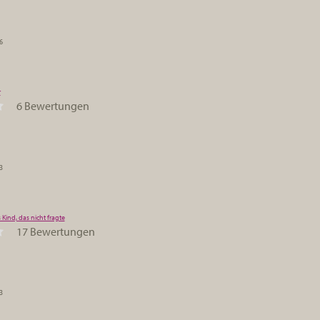
6
r
6 Bewertungen
3
 Kind, das nicht fragte
17 Bewertungen
3