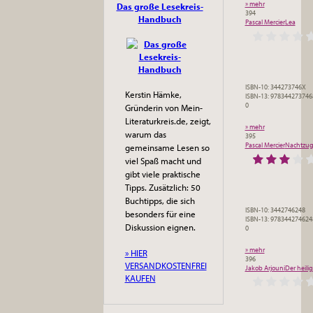
» mehr
Das große Lesekreis-
394
Handbuch
Pascal Mercier
Lea
ISBN-10: 344273746X
Kerstin Hämke,
ISBN-13: 978344273746
0
Gründerin von Mein-
Literaturkreis.de, zeigt,
» mehr
warum das
395
Pascal Mercier
Nachtzug
gemeinsame Lesen so
viel Spaß macht und
gibt viele praktische
Tipps. Zusätzlich: 50
Buchtipps, die sich
ISBN-10: 3442746248
besonders für eine
ISBN-13: 978344274624
Diskussion eignen.
0
» mehr
» HIER
396
VERSANDKOSTENFREI
Jakob Arjouni
Der heili
KAUFEN