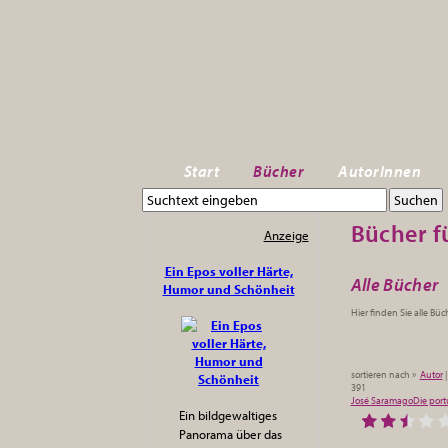
Start
Bücher
AutorInnen
Bücher fü
Anzeige
Ein Epos voller Härte,
Alle Bücher
Humor und Schönheit
Hier finden Sie alle Bü
sortieren nach »
Autor
391
José Saramago
Die port
Ein bildgewaltiges
Panorama über das