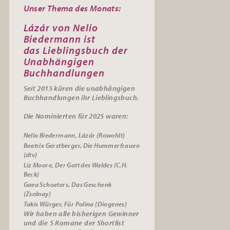
Unser Thema des Monats:
Lázár von Nelio
Biedermann ist
das
Lieblingsbuch der
Unabhängigen
Buchhandlungen
Seit 2015 küren die unabhängigen
Buchhandlungen ihr
Lieblingsbuch.
Die Nominierten für 2025 waren:
Nelio Biedermann, Lázár (Rowohlt)
Beatrix Gerstberger, Die Hummerfrauen
(dtv)
Liz Moore, Der Gott des Waldes (C.H.
Beck)
Gaea Schoeters, Das Geschenk
(Zsolnay)
Takis Würger, Für Polina (Diogenes)
Wir haben alle bisherigen Gewinner
und die 5 Romane der Shortlist