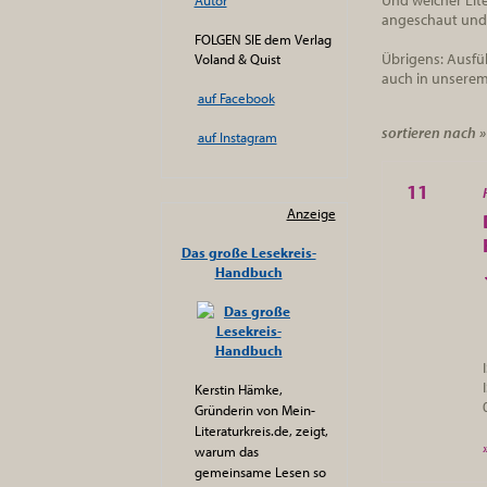
Und welcher Lit
Autor
angeschaut und s
FOLGEN SIE dem Verlag
Übrigens: Ausfü
Voland & Quist
auch in unserem
auf Facebook
sortieren nach 
auf Instagram
11
Anzeige
Das große Lesekreis-
Handbuch
Kerstin Hämke,
Gründerin von Mein-
Literaturkreis.de, zeigt,
warum das
gemeinsame Lesen so