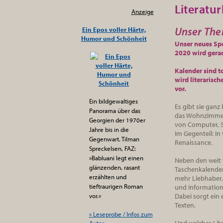
Literatu
Anzeige
Unser The
Ein Epos voller Härte,
Humor und Schönheit
Unser neues Spe
2020 wird gerad
Kalender sind to
wird literarisch
vor.
Ein bildgewaltiges
Es gibt sie ganz
Panorama über das
das Wohnzimmer o
Georgien der 1970er
von Computer, S
Jahre bis in die
Im Gegenteil: In
Gegenwart. Tilman
Renaissance.
Spreckelsen, FAZ:
»Babluani legt einen
Neben den weit 
glänzenden, rasant
Taschenkalender
erzählten und
mehr Liebhaber.
tieftraurigen Roman
und Information
vor.«
Dabei sorgt ein 
Texten.
» Leseprobe / Infos zum