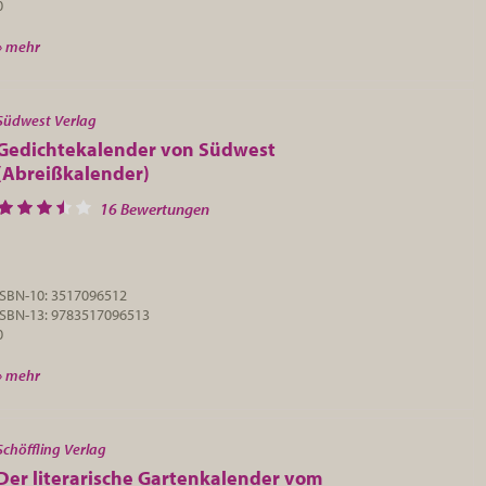
0
» mehr
Südwest Verlag
Gedichtekalender von Südwest
(Abreißkalender)
16 Bewertungen
ISBN-10: 3517096512
ISBN-13: 9783517096513
0
» mehr
Schöffling Verlag
Der literarische Gartenkalender vom