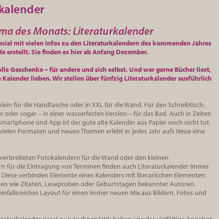
rkalender
ma des Monats: Literaturkalender
cial mit vielen Infos zu den Literaturkalendern des kommenden Jahres
e erstellt. Sie finden es hier ab Anfang Dezember.
lle Geschenke – für andere und sich selbst. Und wer gerne Bücher liest,
e Kalender lieben. Wir stellen über fünfzig Literaturkalender ausführlich
 klein für die Handtasche oder in XXL für die Wand. Für den Schreibtisch,
der sogar – in einer wasserfesten Version – für das Bad. Auch in Zeiten
martphone und App ist der gute alte Kalender aus Papier noch nicht tot.
 vielen Formaten und neuen Themen erlebt er jedes Jahr aufs Neue eine
verbreiteten Fotokalendern für die Wand oder den kleinen
n für die Eintragung von Terminen finden auch Literaturkalender immer
 Diese verbinden Elemente eines Kalenders mit literarischen Elementen
en wie Zitaten, Leseproben oder Geburtstagen bekannter Autoren.
einfallsreiches Layout für einen immer neuen Mix aus Bildern, Fotos und