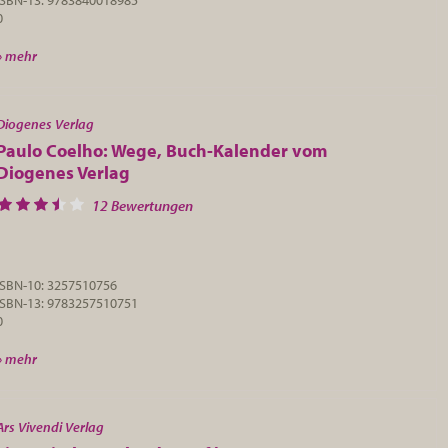
ISBN-13: 9783840018985
0
» mehr
Diogenes Verlag
Paulo Coelho: Wege, Buch-Kalender vom
Diogenes Verlag
12 Bewertungen
ISBN-10: 3257510756
ISBN-13: 9783257510751
0
» mehr
Ars Vivendi Verlag