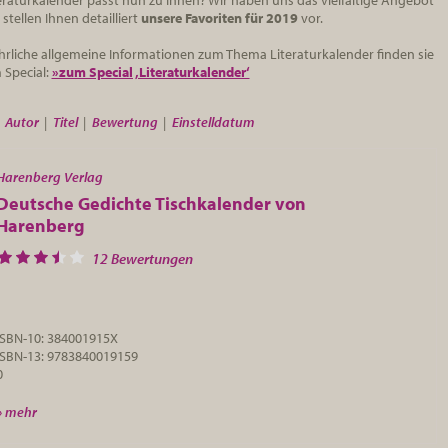
eraturkalender passt nun zu Ihnen? Wir haben uns das vielfältige Angebot
tellen Ihnen detailliert
unsere Favoriten für 2019
vor.
hrliche allgemeine Informationen zum Thema Literaturkalender finden sie
 Special:
»zum Special ‚Literaturkalender‘
»
Autor
|
Titel
|
Bewertung
|
Einstelldatum
Harenberg Verlag
Deutsche Gedichte Tischkalender von
Harenberg
12 Bewertungen
ISBN-10: 384001915X
ISBN-13: 9783840019159
0
» mehr