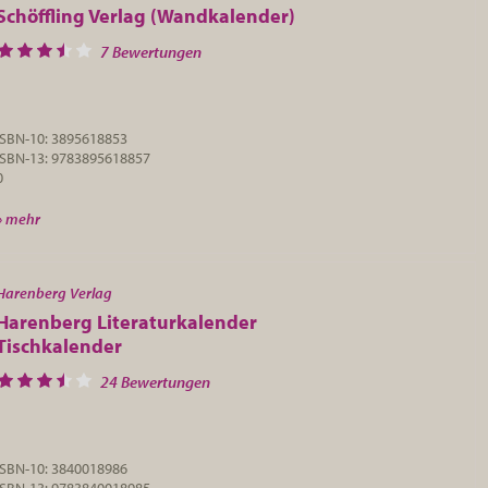
Schöffling Verlag (Wandkalender)
7 Bewertungen
ISBN-10: 3895618853
ISBN-13: 9783895618857
0
» mehr
Harenberg Verlag
Harenberg Literaturkalender
Tischkalender
24 Bewertungen
ISBN-10: 3840018986