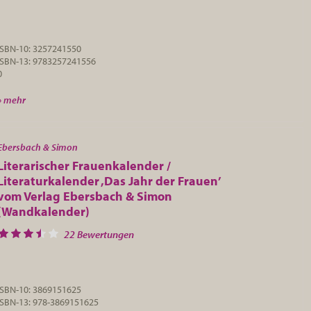
ISBN-10: 3257241550
ISBN-13: 9783257241556
0
» mehr
Ebersbach & Simon
Literarischer Frauenkalender /
Literaturkalender ‚Das Jahr der Frauen’
vom Verlag Ebersbach & Simon
(Wandkalender)
22 Bewertungen
ISBN-10: 3869151625
ISBN-13: 978-3869151625