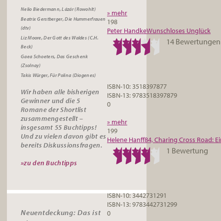
Nelio Biedermann, Lázár (Rowohlt)
» mehr
Beatrix Gerstberger, Die Hummerfrauen
198
(dtv)
Peter Handke
Wunschloses Unglück
Liz Moore, Der Gott des Waldes (C.H.
14 Bewertungen
Beck)
Gaea Schoeters, Das Geschenk
(Zsolnay)
Takis Würger, Für Polina (Diogenes)
ISBN-10: 3518397877
Wir haben alle bisherigen
ISBN-13: 9783518397879
Gewinner und die 5
0
Romane der Shortlist
zusammengestellt –
» mehr
insgesamt 55
Buchtipps
!
199
Und zu vielen davon gibt es
Helene Hanff
84, Charing Cross Road: Ei
bereits
Diskussionsfragen
.
1 Bewertung
»zu den Buchtipps
ISBN-10: 3442731291
ISBN-13: 9783442731299
Neuentdeckung: Das ist
0