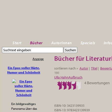
Start
Bücher
AutorInnen
Specials
Info
Bücher für Literatur
Anzeige
Ein Epos voller Härte,
sortieren nach »
Autor
|
Titel
|
Bewert
Humor und Schönheit
191
Ulla Hahn
Aufbruch
4 Bewertungen
Ein bildgewaltiges
ISBN-10: 3423139935
Panorama über das
ISBN-13: 9783423139939