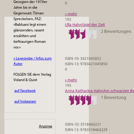
Georgien der 1970er
0
Jahre bis in die
Gegenwart. Tilman
» mehr
Spreckelsen, FAZ:
192
Ulla Hahn
Spiel der Zeit
»Babluani legt einen
glänzenden, rasant
2 Bewertungen
erzählten und
tieftraurigen Roman
vor.«
ISBN-10: 3421045852
» Leseprobe / Infos zum
ISBN-13: 9783421045850
Autor
0
FOLGEN SIE dem Verlag
» mehr
Voland & Quist
193
Anna Katharina Hahn
Am schwarzen B
auf Facebook
1 Bewertung
auf Instagram
ISBN-10: 3518464221
Anzeige
ISBN-13: 9783518464229