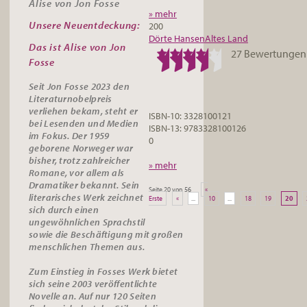
Alise von Jon Fosse
» mehr
Unsere Neuentdeckung:
200
Dörte Hansen
Altes Land
Das ist Alise von Jon
27 Bewertungen
Fosse
Seit Jon Fosse 2023 den
Literaturnobelpreis
verliehen bekam, steht er
ISBN-10: 3328100121
bei Lesenden und Medien
ISBN-13: 9783328100126
im Fokus. Der 1959
0
geborene Norweger war
bisher, trotz zahlreicher
» mehr
Romane, vor allem als
Dramatiker bekannt. Sein
Seite 20 von 56
«
literarisches Werk zeichnet
Erste
«
...
10
...
18
19
20
sich durch einen
ungewöhnlichen Sprachstil
sowie die Beschäftigung mit großen
menschlichen Themen aus.
Zum Einstieg in Fosses Werk bietet
sich seine 2003 veröffentlichte
Novelle an. Auf nur 120 Seiten