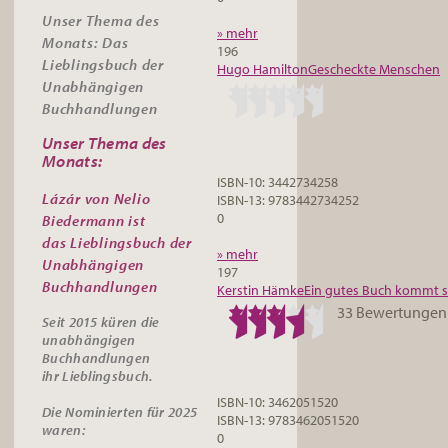
Unser Thema des
» mehr
Monats: Das
196
Lieblingsbuch der
Hugo Hamilton
Gescheckte Menschen
Unabhängigen
Buchhandlungen
Unser Thema des
Monats:
ISBN-10: 3442734258
Lázár von Nelio
ISBN-13: 9783442734252
0
Biedermann ist
das
Lieblingsbuch der
» mehr
Unabhängigen
197
Buchhandlungen
Kerstin Hämke
Ein gutes Buch kommt se
33 Bewertungen
Seit 2015 küren die
unabhängigen
Buchhandlungen
ihr
Lieblingsbuch.
ISBN-10: 3462051520
Die Nominierten für 2025
ISBN-13: 9783462051520
waren:
0