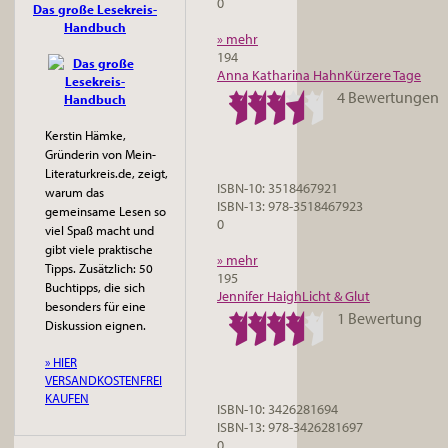
0
Das große Lesekreis-
Handbuch
» mehr
194
Anna Katharina Hahn
Kürzere Tage
4 Bewertungen
Kerstin Hämke,
Gründerin von Mein-
Literaturkreis.de, zeigt,
ISBN-10: 3518467921
warum das
ISBN-13: 978-3518467923
gemeinsame Lesen so
0
viel Spaß macht und
gibt viele praktische
» mehr
Tipps. Zusätzlich: 50
195
Buchtipps, die sich
Jennifer Haigh
Licht & Glut
besonders für eine
1 Bewertung
Diskussion eignen.
» HIER
VERSANDKOSTENFREI
KAUFEN
ISBN-10: 3426281694
ISBN-13: 978-3426281697
0