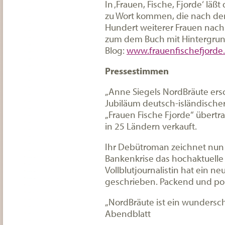
In ‚Frauen, Fische, Fjorde‘ lä
zu Wort kommen, die nach d
Hundert weiterer Frauen nach
zum dem Buch mit Hintergrund
Blog:
www.frauenfischefjorde
Pressestimmen
„Anne Siegels NordBräute ers
Jubiläum deutsch-isländischer
„Frauen Fische Fjorde“ übertr
in 25 Ländern verkauft.
Ihr Debütroman zeichnet nun z
Bankenkrise das hochaktuelle
Vollblutjournalistin hat ein 
geschrieben. Packend und pol
„NordBräute ist ein wunders
Abendblatt