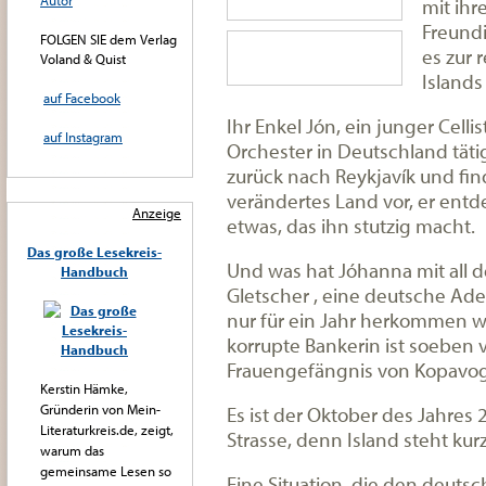
Autor
mit ih
Freundi
FOLGEN SIE dem Verlag
es zur 
Voland & Quist
Islands
auf Facebook
Ihr Enkel Jón, ein junger Celli
auf Instagram
Orchester in Deutschland tätig
zurück nach Reykjavík und fi
verändertes Land vor, er entd
Anzeige
etwas, das ihn stutzig macht.
Das große Lesekreis-
Und was hat Jóhanna mit all 
Handbuch
Gletscher , eine deutsche Adel
nur für ein Jahr herkommen wol
korrupte Bankerin ist soeben 
Frauengefängnis von Kopavog
Kerstin Hämke,
Gründerin von Mein-
Es ist der Oktober des Jahres
Literaturkreis.de, zeigt,
Strasse, denn Island steht kur
warum das
gemeinsame Lesen so
Eine Situation, die den deut