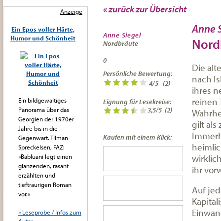
« zurück zur Übersicht
Anzeige
Anne S
Ein Epos voller Härte,
Anne Siegel
Humor und Schönheit
Nord
Nordbräute
0
Die alt
Persönliche Bewertung:
nach Is
4
/
5
(
2
)
ihres n
reinen 
Ein bildgewaltiges
Eignung für Lesekreise:
Panorama über das
3,5/5
(2)
Wahrhei
Georgien der 1970er
gilt al
Jahre bis in die
Immerhi
Kaufen mit einem Klick:
Gegenwart. Tilman
heimlic
Spreckelsen, FAZ:
wirklic
»Babluani legt einen
glänzenden, rasant
ihr vorw
erzählten und
tieftraurigen Roman
Auf jed
vor.«
Kapital
Einwand
» Leseprobe / Infos zum