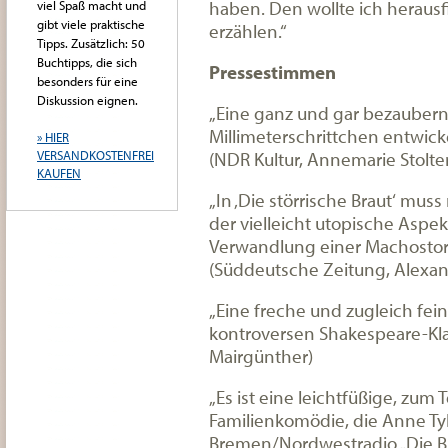
haben. Den wollte ich heraus
viel Spaß macht und
gibt viele praktische
erzählen.“
Tipps. Zusätzlich: 50
Buchtipps, die sich
Pressestimmen
besonders für eine
Diskussion eignen.
„Eine ganz und gar bezaubernd
Millimeterschrittchen entwick
» HIER
(NDR Kultur, Annemarie Stolt
VERSANDKOSTENFREI
KAUFEN
„In ‚Die störrische Braut‘ mu
der vielleicht utopische Aspek
Verwandlung einer Machostor
(Süddeutsche Zeitung, Alexa
„Eine freche und zugleich fei
kontroversen Shakespeare-Klas
Mairgünther)
„Es ist eine leichtfüßige, zum T
Familienkomödie, die Anne Tyle
Bremen/Nordwestradio „Die Bu