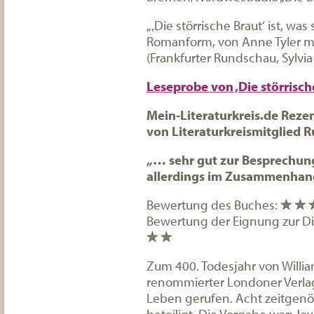
„‚Die störrische Braut‘ ist, wa
Romanform, von Anne Tyler mit
(Frankfurter Rundschau, Sylvia
Leseprobe von ‚Die störrisch
Mein-Literaturkreis.de Reze
von Literaturkreismitglied 
„… sehr gut zur Besprechung
allerdings im Zusammenhang
Bewertung des Buches:
✮ ✮ 
Bewertung der Eignung zur Dis
✮ ✮
Zum 400. Todesjahr von Willi
renommierter Londoner Verlag
Leben gerufen. Acht zeitgenö
beteiligt. Die Vorgabe war: J