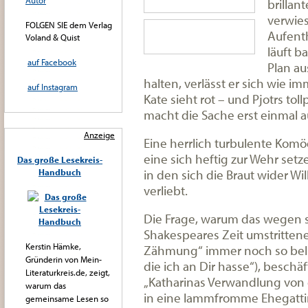
Autor
brillan
verwies
FOLGEN SIE dem Verlag
Aufent
Voland & Quist
läuft b
auf Facebook
Plan au
halten, verlässt er sich wie im
auf Instagram
Kate sieht rot – und Pjotrs to
macht die Sache erst einmal a
Anzeige
Eine herrlich turbulente Komö
eine sich heftig zur Wehr set
Das große Lesekreis-
in den sich die Braut wider Wi
Handbuch
verliebt.
Die Frage, warum das wegen s
Shakespeares Zeit umstritten
Kerstin Hämke,
Zähmung“ immer noch so belieb
Gründerin von Mein-
die ich an Dir hasse“), beschä
Literaturkreis.de, zeigt,
„Katharinas Verwandlung von 
warum das
in eine lammfromme Ehegatti
gemeinsame Lesen so