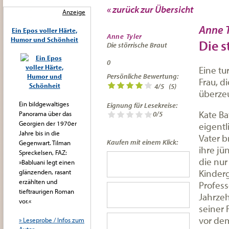
« zurück zur Übersicht
Anzeige
Anne T
Ein Epos voller Härte,
Anne Tyler
Humor und Schönheit
Die s
Die störrische Braut
0
Eine t
Persönliche Bewertung:
Frau, d
4
/
5
(
5
)
überze
Ein bildgewaltiges
Eignung für Lesekreise:
Kate Ba
Panorama über das
0/5
Georgien der 1970er
eigentl
Jahre bis in die
Vater b
Kaufen mit einem Klick:
Gegenwart. Tilman
ihre j
Spreckelsen, FAZ:
die nur
»Babluani legt einen
Kinderg
glänzenden, rasant
erzählten und
Profess
tieftraurigen Roman
Jahrzeh
vor.«
seiner 
vor de
» Leseprobe / Infos zum