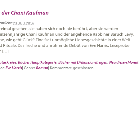
t der Chani Kaufman
entlicht:
23. JULI 2016
reimal gesehen, sie haben sich noch nie berührt, aber sie werden
eunzehnjährige Chani Kaufman und der angehende Rabbiner Baruch Levy.
e, wie geht Glück? Eine fast unmögliche Liebesgeschichte in einer Welt
nd Rituale. Das freche und anrührende Debüt von Eve Harris. Leseprobe
r […]
aturkreise
,
Bücher Hauptkategorie
,
Bücher mit Diskussionsfragen
,
Neu diesen Monat
or:
Eve Harris
|
Genre:
Roman
|
Kommentare geschlossen