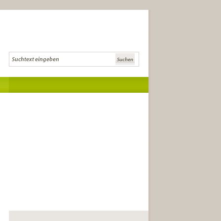
Die Literaturcommunity für Lese-
und Literaturkreise und
anspruchsvolle LeserInnen.
die besten Buchtipps
Tipps zur Gründung,
Buchauswahl und Diskussion
Infos zu Literatursendungen, -
festivals und Auszeichnungen