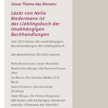
Unser Thema des Monats:
Lázár von Nelio
Biedermann ist
das
Lieblingsbuch der
Unabhängigen
Buchhandlungen
Seit 2015 küren die unabhängigen
Buchhandlungen ihr
Lieblingsbuch.
Die Nominierten für 2025 waren:
Nelio Biedermann, Lázár (Rowohlt)
Beatrix Gerstberger, Die Hummerfrauen
(dtv)
Liz Moore, Der Gott des Waldes (C.H.
Beck)
Gaea Schoeters, Das Geschenk
(Zsolnay)
Takis Würger, Für Polina (Diogenes)
Wir haben alle bisherigen Gewinner
und die 5 Romane der Shortlist