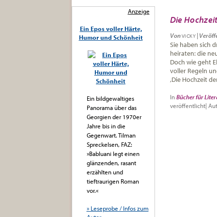
Anzeige
Die Hochzei
Ein Epos voller Härte,
Von
|
Veröff
VICKY
Humor und Schönheit
Sie haben sich d
heiraten: die n
Doch wie geht Eh
voller Regeln u
‚Die Hochzeit de
In
Bücher für Liter
Ein bildgewaltiges
veröffentlicht
|
Aut
Panorama über das
Georgien der 1970er
Jahre bis in die
Gegenwart. Tilman
Spreckelsen, FAZ:
»Babluani legt einen
glänzenden, rasant
erzählten und
tieftraurigen Roman
vor.«
» Leseprobe / Infos zum