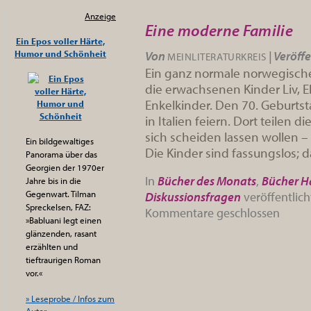
Anzeige
Eine moderne Familie
Ein Epos voller Härte,
Humor und Schönheit
Von
|
Veröffe
MEINLITERATURKREIS
Ein ganz normale norwegische F
die erwachsenen Kinder Liv, 
Enkelkinder. Den 70. Geburts
in Italien feiern. Dort teilen d
sich scheiden lassen wollen –
Ein bildgewaltiges
Die Kinder sind fassungslos; 
Panorama über das
Georgien der 1970er
In
Bücher des Monats
,
Bücher H
Jahre bis in die
Gegenwart. Tilman
Diskussionsfragen
veröffentlich
Spreckelsen, FAZ:
Kommentare geschlossen
»Babluani legt einen
glänzenden, rasant
erzählten und
tieftraurigen Roman
vor.«
» Leseprobe / Infos zum