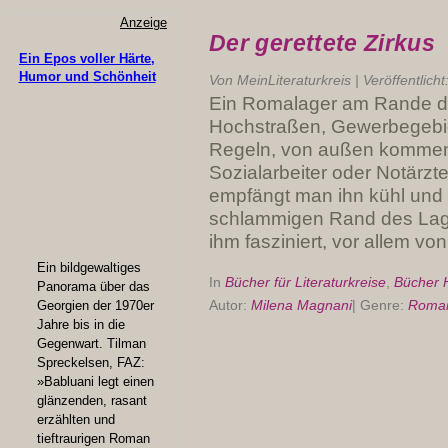
Anzeige
Der gerettete Zirkus
Ein Epos voller Härte,
Humor und Schönheit
Von
MeinLiteraturkreis
|
Veröffentlicht
Ein Romalager am Rande de
Hochstraßen, Gewerbegebie
Regeln, von außen kommen 
Sozialarbeiter oder Notärzt
empfängt man ihn kühl und 
schlammigen Rand des Lage
ihm fasziniert, vor allem vo
Ein bildgewaltiges
In
Bücher für Literaturkreise
,
Bücher 
Panorama über das
Autor:
Milena Magnani
|
Genre:
Roma
Georgien der 1970er
Jahre bis in die
Gegenwart. Tilman
Spreckelsen, FAZ:
»Babluani legt einen
glänzenden, rasant
erzählten und
tieftraurigen Roman