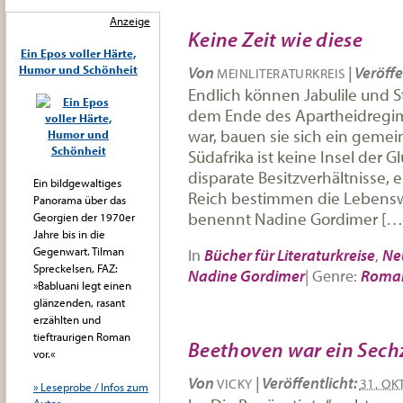
Anzeige
Keine Zeit wie diese
Ein Epos voller Härte,
Humor und Schönheit
Von
|
Veröffe
MEINLITERATURKREIS
Endlich können Jabulile und 
dem Ende des Apartheidregim
war, bauen sie sich ein geme
Südafrika ist keine Insel der G
disparate Besitzverhältnisse,
Ein bildgewaltiges
Reich bestimmen die Lebenswir
Panorama über das
benennt Nadine Gordimer […
Georgien der 1970er
Jahre bis in die
Gegenwart. Tilman
In
Bücher für Literaturkreise
,
Ne
Spreckelsen, FAZ:
Nadine Gordimer
|
Genre:
Roma
»Babluani legt einen
glänzenden, rasant
erzählten und
tieftraurigen Roman
Beethoven war ein Sech
vor.«
Von
|
Veröffentlicht:
VICKY
31. OK
» Leseprobe / Infos zum