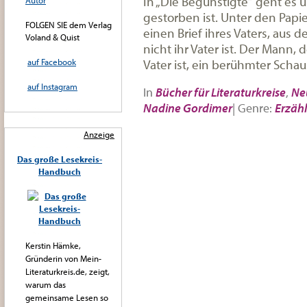
In „Die Begünstigte“ geht es 
Autor
gestorben ist. Unter den Papie
FOLGEN SIE dem Verlag
einen Brief ihres Vaters, aus d
Voland & Quist
nicht ihr Vater ist. Der Mann,
Vater ist, ein berühmter Schausp
auf Facebook
auf Instagram
In
Bücher für Literaturkreise
,
Ne
Nadine Gordimer
|
Genre:
Erzäh
Anzeige
Das große Lesekreis-
Handbuch
Kerstin Hämke,
Gründerin von Mein-
Literaturkreis.de, zeigt,
warum das
gemeinsame Lesen so