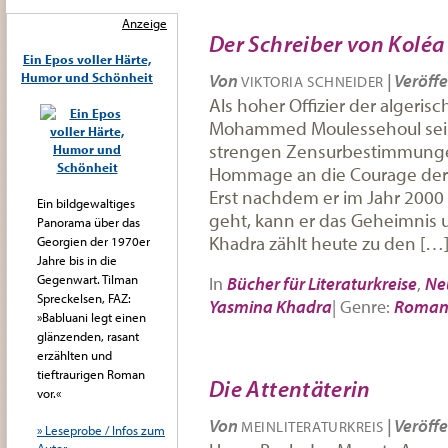
Anzeige
Der Schreiber von Koléa
Ein Epos voller Härte,
Humor und Schönheit
Von
|
Veröffe
VIKTORIA SCHNEIDER
Als hoher Offizier der algeris
Mohammed Moulessehoul sei
strengen Zensurbestimmunge
Hommage an die Courage der al
Erst nachdem er im Jahr 2000 
Ein bildgewaltiges
geht, kann er das Geheimnis u
Panorama über das
Khadra zählt heute zu den […
Georgien der 1970er
Jahre bis in die
Gegenwart. Tilman
In
Bücher für Literaturkreise
,
Ne
Spreckelsen, FAZ:
Yasmina Khadra
|
Genre:
Roma
»Babluani legt einen
glänzenden, rasant
erzählten und
tieftraurigen Roman
Die Attentäterin
vor.«
Von
|
Veröffe
MEINLITERATURKREIS
» Leseprobe / Infos zum