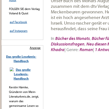
Unser Buch des Monats August
Autor
zusammen mit dem dtv Verlag v
FOLGEN SIE dem Verlag
Meckenbeuren gewonnen. Her
Voland & Quist
ist ein hoch angesehener Arzt 
Israeli. Umso rascher gerät er u
auf Facebook
herausfindet, dass seine Frau i
auf Instagram
In
Bücher des Monats
,
Bücher fü
Diskussionsfragen
,
Neu diesen
Anzeige
Khadra
|
Genre:
Roman
|
1 Antwo
Das große Lesekreis-
Handbuch
Kerstin Hämke,
Gründerin von Mein-
Literaturkreis.de, zeigt,
warum das
gemeinsame Lesen so