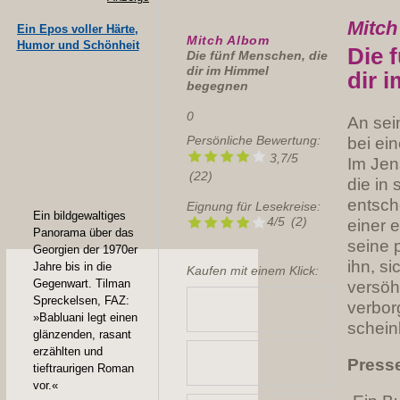
Mitch
Ein Epos voller Härte,
Mitch Albom
Humor und Schönheit
Die 
Die fünf Menschen, die
dir im Himmel
dir 
begegnen
0
An sei
Persönliche Bewertung:
bei ei
3,7
/
5
Im Jen
(
22
)
die in
entsch
Eignung für Lesekreise:
Ein bildgewaltiges
4/5
(2)
einer 
Panorama über das
seine 
Georgien der 1970er
ihn, s
Jahre bis in die
Kaufen mit einem Klick:
Gegenwart. Tilman
versöh
Spreckelsen, FAZ:
verbor
»Babluani legt einen
schein
glänzenden, rasant
erzählten und
Press
tieftraurigen Roman
vor.«