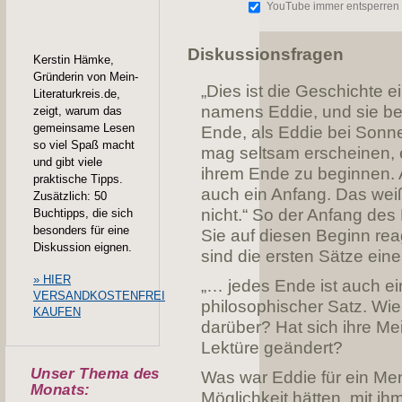
YouTube immer entsperren
Diskussionsfragen
Kerstin Hämke,
Gründerin von Mein-
„Dies ist die Geschichte 
Literaturkreis.de,
namens Eddie, und sie be
zeigt, warum das
gemeinsame Lesen
Ende, als Eddie bei Sonne
so viel Spaß macht
mag seltsam erscheinen, 
und gibt viele
ihrem Ende zu beginnen. 
praktische Tipps.
auch ein Anfang. Das wei
Zusätzlich: 50
nicht.“ So der Anfang de
Buchtipps, die sich
besonders für eine
Sie auf diesen Beginn rea
Diskussion eignen.
sind die ersten Sätze ein
» HIER
„… jedes Ende ist auch ein
VERSANDKOSTENFREI
philosophischer Satz. Wi
KAUFEN
darüber? Hat sich ihre M
Lektüre geändert?
Unser Thema des
Was war Eddie für ein Me
Monats:
Möglichkeit hätten, mit ih