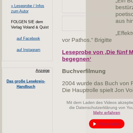
„Ein B
» Leseprobe / Infos
bestür
zum Autor
poetis
aus hi
FOLGEN SIE dem
Verlag Voland & Quist
„Effek
auf Facebook
vor Pathos.“ Brigitte
auf Instagram
Leseprobe von ‚Die fünf 
begegnen‘
Buchverfilmung
Anzeige
Das große Lesekreis-
2004 wurde das Buch von Re
Handbuch
Die Hauptrolle spielt Jon Vo
Mit dem Laden des Videos akzeptie
die Datenschutzerklärung von Yo
Mehr erfahren
Video laden