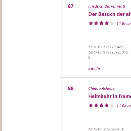
87
Friedrich Dürrenmatt
Der Besuch der a
11 Bew
ISBN-10: 3257230451
ISBN-13: 9783257230451
0
» mehr
88
Chinua Achebe
Heimkehr in frem
11 Bew
ISBN-10: 359690613X