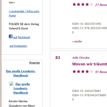
vor.«
27 Bew
» Leseprobe / Infos zum
Autor
ISBN-10: 383330149X
FOLGEN SIE dem Verlag
ISBN-13: 978-3833301490
Voland & Quist
0
auf Facebook
» mehr
auf Instagram
83
Julie Otsuka
Anzeige
Wovon wir träum
Das große Lesekreis-
41 Bew
Handbuch
ISBN-10: 3442479681
ISBN-13: 9783442479689
0
Kerstin Hämke,
Gründerin von Mein-