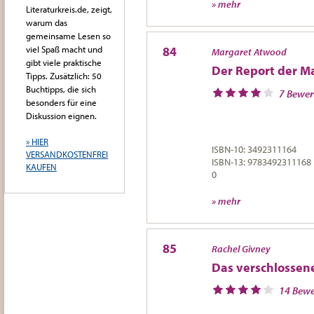
» mehr
Literaturkreis.de, zeigt,
warum das
gemeinsame Lesen so
viel Spaß macht und
84
Margaret Atwood
gibt viele praktische
Der Report der M
Tipps. Zusätzlich: 50
Buchtipps, die sich
7 Bewe
besonders für eine
Diskussion eignen.
» HIER
ISBN-10: 3492311164
VERSANDKOSTENFREI
ISBN-13: 9783492311168
KAUFEN
0
» mehr
85
Rachel Givney
Das verschlossen
14 Bew