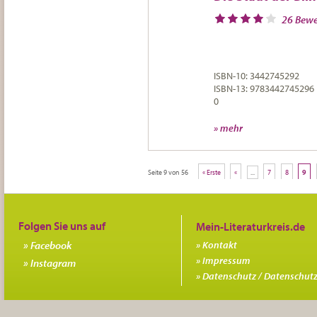
26 Bew
ISBN-10: 3442745292
ISBN-13: 9783442745296
0
» mehr
Seite 9 von 56
« Erste
«
...
7
8
9
Folgen Sie uns auf
Facebook
Kontakt
Impressum
Instagram
Datenschutz / Datenschutz