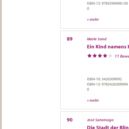
ISBN-13: 9783596906130
0
» mehr
89
Marie Sand
Ein Kind namens 
11 Bew
ISBN-10: 3426309092
ISBN-13: 9783426309094
0
» mehr
90
José Saramago
Die Stadt der Bli