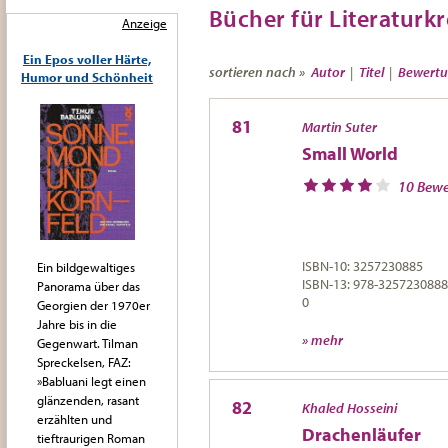
Bücher für Literaturkr
Anzeige
Ein Epos voller Härte,
sortieren nach »
Autor
|
Titel
|
Bewert
Humor und Schönheit
81
Martin Suter
Small World
10 Bew
ISBN-10: 3257230885
Ein bildgewaltiges
ISBN-13: 978-3257230888
Panorama über das
0
Georgien der 1970er
Jahre bis in die
» mehr
Gegenwart. Tilman
Spreckelsen, FAZ:
»Babluani legt einen
glänzenden, rasant
82
Khaled Hosseini
erzählten und
Drachenläufer
tieftraurigen Roman