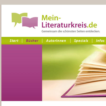
Start
Bücher
AutorInnen
Specials
Infos