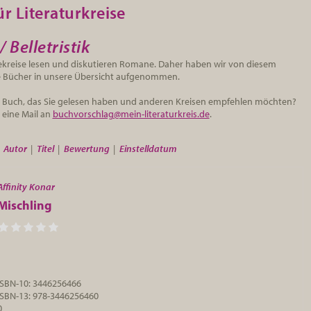
r Literaturkreise
Belletristik
ekreise lesen und diskutieren Romane. Daher haben wir von diesem
e Bücher in unsere Übersicht aufgenommen.
in Buch, das Sie gelesen haben und anderen Kreisen empfehlen möchten?
 eine Mail an
buchvorschlag@mein-literaturkreis.de
.
»
Autor
|
Titel
|
Bewertung
|
Einstelldatum
Affinity Konar
Mischling
ISBN-10: 3446256466
ISBN-13: 978-3446256460
0