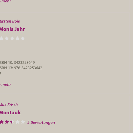
» mehr
Kirsten Boie
Monis Jahr
ISBN-10: 3423253649
ISBN-13: 978-3423253642
0
» mehr
Max Frisch
Montauk
5 Bewertungen