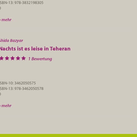
ISBN-13: 978-3832198305
0
» mehr
Shida Bazyar
Nachts ist es leise in Teheran
1 Bewertung
ISBN-10: 3462050575
ISBN-13: 978-3462050578
0
» mehr
20
30
...
41
42
43
44
45
...
50
...
»
Letzte »