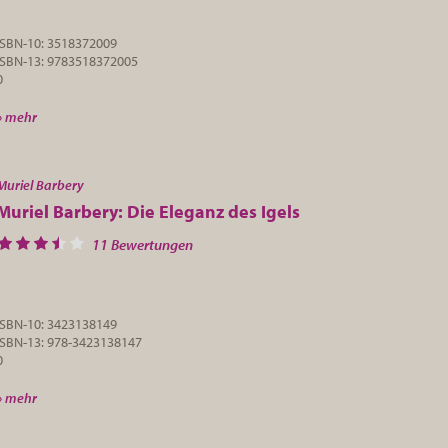
ISBN-10: 3518372009
ISBN-13: 9783518372005
0
» mehr
Muriel Barbery
Muriel Barbery: Die Eleganz des Igels
11 Bewertungen
ISBN-10: 3423138149
ISBN-13: 978-3423138147
0
» mehr