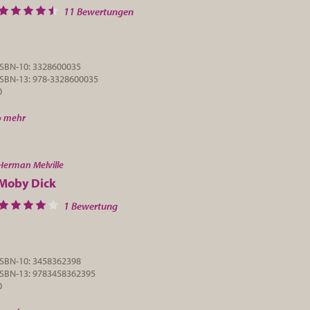
11 Bewertungen
ISBN-10: 3328600035
ISBN-13: 978-3328600035
0
» mehr
Herman Melville
Moby Dick
1 Bewertung
ISBN-10: 3458362398
ISBN-13: 9783458362395
0