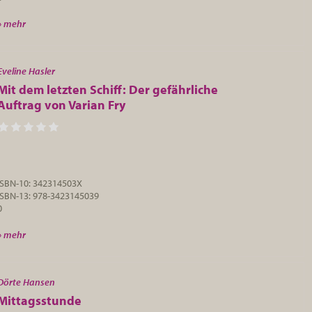
» mehr
Eveline Hasler
Mit dem letzten Schiff: Der gefährliche
Auftrag von Varian Fry
ISBN-10: 342314503X
ISBN-13: 978-3423145039
0
» mehr
Dörte Hansen
Mittagsstunde