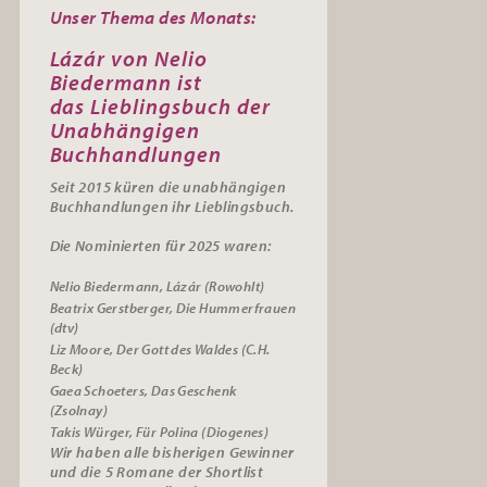
Unser Thema des Monats:
Lázár von Nelio
Biedermann ist
das
Lieblingsbuch der
Unabhängigen
Buchhandlungen
Seit 2015 küren die unabhängigen
Buchhandlungen ihr
Lieblingsbuch.
Die Nominierten für 2025 waren:
Nelio Biedermann, Lázár (Rowohlt)
Beatrix Gerstberger, Die Hummerfrauen
(dtv)
Liz Moore, Der Gott des Waldes (C.H.
Beck)
Gaea Schoeters, Das Geschenk
(Zsolnay)
Takis Würger, Für Polina (Diogenes)
Wir haben alle bisherigen Gewinner
und die 5 Romane der Shortlist