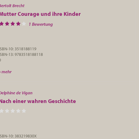
Bertolt Brecht
Mutter Courage und ihre Kinder
1 Bewertung
ISBN-10: 3518188119
ISBN-13: 9783518188118
0
» mehr
Delphine de Vigan
Nach einer wahren Geschichte
ISBN-10: 383219830X