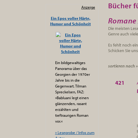
Bücher fü
Anzeige
Romane / 
Ein Epos voller Härte,
Humor und Schönheit
Die meisten Les
Genre auch viel
Es fehlt noch e
Schicken Sie uns
Ein bildgewaltiges
sortieren nach 
Panorama über das
Georgien der 1970er
Jahre bis in die
421
Gegenwart. Tilman
Spreckelsen, FAZ:
»Babluani legt einen
glänzenden, rasant
erzählten und
tieftraurigen Roman
vor.«
» Leseprobe / Infos zum