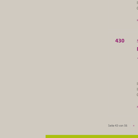
430
Seite 43 von 56
«
Erste
«
...
10