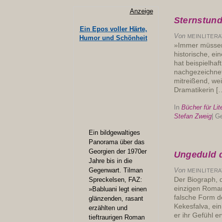
Anzeige
Sternstund
Ein Epos voller Härte,
Von
MEINLITER
Humor und Schönheit
»Immer müssen 
historische, ei
hat beispielha
nachgezeichnet:
mitreißend, wei
Dramatikerin [
In
Bücher für Lit
Stefan Zweig
|
Ge
Ein bildgewaltiges
Panorama über das
Georgien der 1970er
Ungeduld 
Jahre bis in die
Gegenwart. Tilman
Von
MEINLITER
Der Biograph, 
Spreckelsen, FAZ:
einzigen Roman 
»Babluani legt einen
falsche Form de
glänzenden, rasant
Kekesfalva, ein
erzählten und
er ihr Gefühl 
tieftraurigen Roman