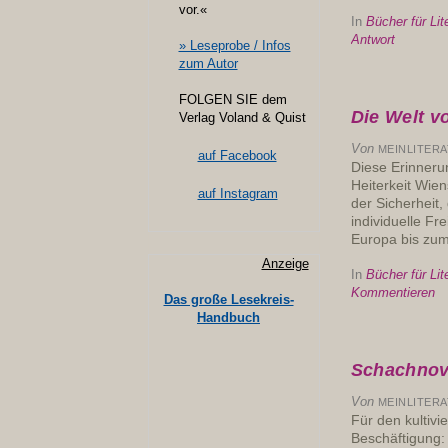
vor.«
In
Bücher für Lit
Antwort
» Leseprobe / Infos
zum Autor
FOLGEN SIE dem
Die Welt v
Verlag Voland & Quist
Von
MEINLITER
auf Facebook
Diese Erinneru
Heiterkeit Wien
auf Instagram
der Sicherheit,
individuelle Fr
Europa bis zum
Anzeige
In
Bücher für Lit
Kommentieren
Das große Lesekreis-
Handbuch
Schachnov
Von
MEINLITER
Für den kultivi
Beschäftigung: