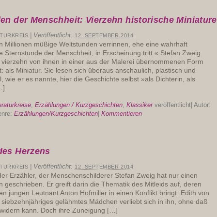
en der Menschheit: Vierzehn historische Miniatur
|
Veröffentlicht:
ATURKREIS
12. SEPTEMBER 2014
Millionen müßige Weltstunden verrinnen, ehe eine wahrhaft
ne Sternstunde der Menschheit, in Erscheinung tritt.« Stefan Zweig
ft vierzehn von ihnen in einer aus der Malerei übernommenen Form
 als Miniatur. Sie lesen sich überaus anschaulich, plastisch und
l, wie er es nannte, hier die Geschichte selbst »als Dichterin, als
…]
eraturkreise
,
Erzählungen / Kurzgeschichten
,
Klassiker
veröffentlicht
|
Autor:
nre:
Erzählungen/Kurzgeschichten
|
Kommentieren
des Herzens
|
Veröffentlicht:
ATURKREIS
12. SEPTEMBER 2014
der Erzähler, der Menschenschilderer Stefan Zweig hat nur einen
geschrieben. Er greift darin die Thematik des Mitleids auf, deren
n jungen Leutnant Anton Hofmiller in einen Konflikt bringt. Edith von
 siebzehnjähriges gelähmtes Mädchen verliebt sich in ihn, ohne daß
erwidern kann. Doch ihre Zuneigung […]