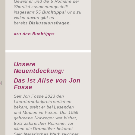
Gewinner und die 5 Romane der
Shortlist zusammengestellt –
insgesamt 55
Buchtipps
! Und zu
vielen davon gibt es
bereits
Diskussionsfragen
.
»zu den Buchtipps
Unsere
Neuentdeckung:
Das ist Alise von Jon
e
|
Fosse
Seit Jon Fosse 2023 den
Literaturnobelpreis verliehen
bekam, steht er bei Lesenden
und Medien im Fokus. Der 1959
geborene Norweger war bisher,
trotz zahlreicher Romane, vor
allem als Dramatiker bekannt.
Sein literarisches Werk zeichnet