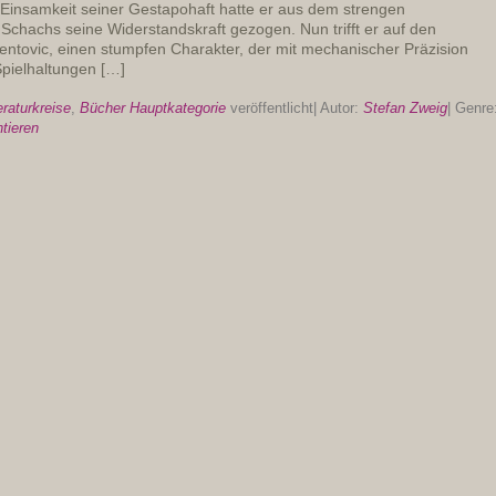
insamkeit seiner Gestapohaft hatte er aus dem strengen
Schachs seine Widerstandskraft gezogen. Nun trifft er auf den
entovic, einen stumpfen Charakter, der mit mechanischer Präzision
Spielhaltungen […]
eraturkreise
,
Bücher Hauptkategorie
veröffentlicht
|
Autor:
Stefan Zweig
|
Genre
ieren