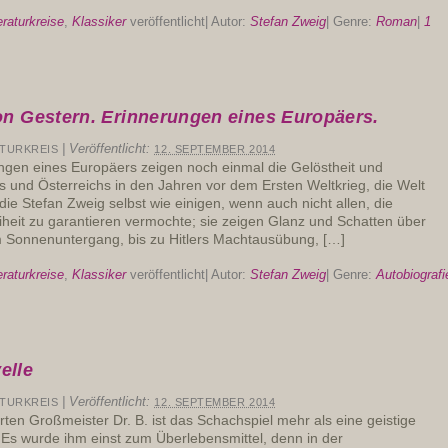
eraturkreise
,
Klassiker
veröffentlicht
|
Autor:
Stefan Zweig
|
Genre:
Roman
|
1
on Gestern. Erinnerungen eines Europäers.
|
Veröffentlicht:
ATURKREIS
12. SEPTEMBER 2014
ngen eines Europäers zeigen noch einmal die Gelöstheit und
s und Österreichs in den Jahren vor dem Ersten Weltkrieg, die Welt
 die Stefan Zweig selbst wie einigen, wenn auch nicht allen, die
eiheit zu garantieren vermochte; sie zeigen Glanz und Schatten über
 Sonnenuntergang, bis zu Hitlers Machtausübung, […]
eraturkreise
,
Klassiker
veröffentlicht
|
Autor:
Stefan Zweig
|
Genre:
Autobiografi
elle
|
Veröffentlicht:
ATURKREIS
12. SEPTEMBER 2014
erten Großmeister Dr. B. ist das Schachspiel mehr als eine geistige
 Es wurde ihm einst zum Überlebensmittel, denn in der